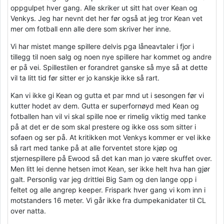
oppgulpet hver gang. Alle skriker ut sitt hat over Kean og
Venkys. Jeg har nevnt det her før også at jeg tror Kean vet
mer om fotball enn alle dere som skriver her inne.
Vi har mistet mange spillere delvis pga låneavtaler i fjor i
tillegg til noen salg og noen nye spillere har kommet og andre
er på vei. Spillestilen er forandret ganske så mye så at dette
vil ta litt tid før sitter er jo kanskje ikke så rart.
Kan vi ikke gi Kean og gutta et par mnd ut i sesongen før vi
kutter hodet av dem. Gutta er superfornøyd med Kean og
fotballen han vil vi skal spille noe er rimelig viktig med tanke
på at det er de som skal prestere og ikke oss som sitter i
sofaen og ser på. At kritikken mot Venkys kommer er vel ikke
så rart med tanke på at alle forventet store kjøp og
stjernespillere på Ewood så det kan man jo være skuffet over.
Men litt lei denne hetsen imot Kean, ser ikke helt hva han gjør
galt. Personlig var jeg drittlei Big Sam og den lange opp i
feltet og alle angrep keeper. Frispark hver gang vi kom inn i
motstanders 16 meter. Vi går ikke fra dumpekanidater til CL
over natta.