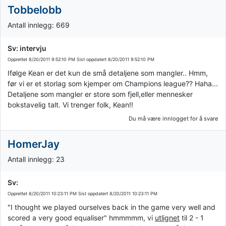
Tobbelobb
Antall innlegg: 669
Sv: intervju
Opprettet
8/20/2011 9:52:10 PM
Sist oppdatert
8/20/2011 9:52:10 PM
Ifølge Kean er det kun de små detaljene som mangler.. Hmm,
før vi er et storlag som kjemper om Champions league?? Haha...
Detaljene som mangler er store som fjell,eller mennesker
bokstavelig talt. Vi trenger folk, Kean!!
Du må være innlogget for å svare
HomerJay
Antall innlegg: 23
Sv:
Opprettet
8/20/2011 10:23:11 PM
Sist oppdatert
8/20/2011 10:23:11 PM
"I thought we played ourselves back in the game very well and
scored a very good equaliser" hmmmmm, vi
utlignet
til 2 - 1