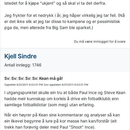
istedet for å kjøpe "ukjent" og så skal vi ta det derfra.
Jeg frykter for et nedrykk i år, jeg håper virkelig jeg tar feil. (Nå
er det ikke slik at jeg tar disse to kampene og er pessimistisk
pga de, men allerede fra Big Sam ble sparket.)
Du må være innlogget for å svare
Kjell Sindre
Antall innlegg: 1746
Sv: Sv: Sv: Sv: Sv: Kean må gå!
Opprettet
8/21/2011 6:02:31 PM
Sist oppdatert
8/21/2011 6:02:31 PM
I utgangspunktet skulle ein tru at både Paul Ince og Steve Kean
hadde meir kunnskap om korleis å drive ein fotballklubb enn
samtlege fotballidiotar (som meg) utan erfaring.
Når ein høyrer på Kean sine kommentarar og analyser så kan
ein likevel begynne å lure på kor masse han kan/forstår (eit
trekk han forøvrig deler med Paul "Shoot" Ince).