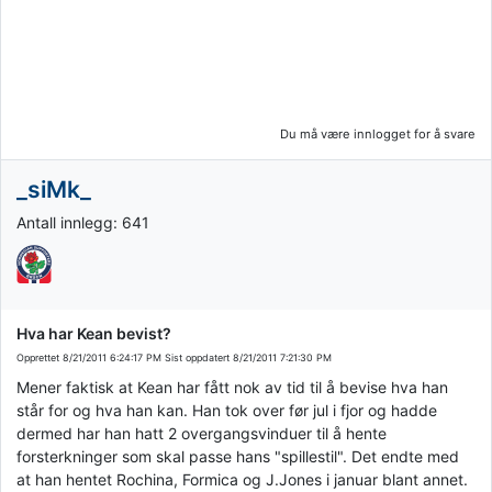
Du må være innlogget for å svare
_siMk_
Antall innlegg: 641
Hva har Kean bevist?
Opprettet
8/21/2011 6:24:17 PM
Sist oppdatert
8/21/2011 7:21:30 PM
Mener faktisk at Kean har fått nok av tid til å bevise hva han
står for og hva han kan. Han tok over før jul i fjor og hadde
dermed har han hatt 2 overgangsvinduer til å hente
forsterkninger som skal passe hans "spillestil". Det endte med
at han hentet Rochina, Formica og J.Jones i januar blant annet.