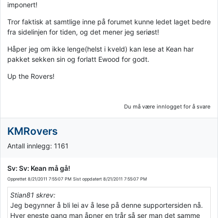
imponert!
Tror faktisk at samtlige inne på forumet kunne ledet laget bedre
fra sidelinjen for tiden, og det mener jeg seriøst!
Håper jeg om ikke lenge(helst i kveld) kan lese at Kean har
pakket sekken sin og forlatt Ewood for godt.
Up the Rovers!
Du må være innlogget for å svare
KMRovers
Antall innlegg: 1161
Sv: Sv: Kean må gå!
Opprettet
8/21/2011 7:55:07 PM
Sist oppdatert
8/21/2011 7:55:07 PM
Stian81 skrev:
Jeg begynner å bli lei av å lese på denne supportersiden nå.
Hver eneste gang man åpner en trår så ser man det samme