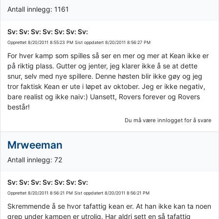
Antall innlegg: 1161
Sv: Sv: Sv: Sv: Sv: Sv: Sv:
Opprettet
8/20/2011 8:55:23 PM
Sist oppdatert
8/20/2011 8:56:27 PM
For hver kamp som spilles så ser en mer og mer at Kean ikke er
på riktig plass. Gutter og jenter, jeg klarer ikke å se at dette
snur, selv med nye spillere. Denne høsten blir ikke gøy og jeg
tror faktisk Kean er ute i løpet av oktober. Jeg er ikke negativ,
bare realist og ikke naiv:) Uansett, Rovers forever og Rovers
består!
Du må være innlogget for å svare
Mrweeman
Antall innlegg: 72
Sv: Sv: Sv: Sv: Sv: Sv: Sv:
Opprettet
8/20/2011 8:56:21 PM
Sist oppdatert
8/20/2011 8:56:21 PM
Skremmende å se hvor tafattig kean er. At han ikke kan ta noen
grep under kampen er utrolig. Har aldri sett en så tafattig