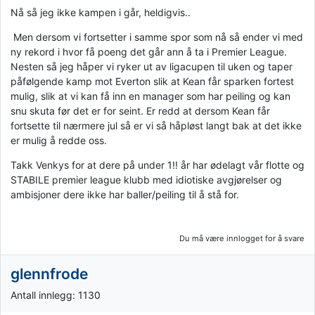
Nå så jeg ikke kampen i går, heldigvis..
Men dersom vi fortsetter i samme spor som nå så ender vi med
ny rekord i hvor få poeng det går ann å ta i Premier League.
Nesten så jeg håper vi ryker ut av ligacupen til uken og taper
påfølgende kamp mot Everton slik at Kean får sparken fortest
mulig, slik at vi kan få inn en manager som har peiling og kan
snu skuta før det er for seint. Er redd at dersom Kean får
fortsette til nærmere jul så er vi så håpløst langt bak at det ikke
er mulig å redde oss.
Takk Venkys for at dere på under 1!! år har ødelagt vår flotte og
STABILE premier league klubb med idiotiske avgjørelser og
ambisjoner dere ikke har baller/peiling til å stå for.
Du må være innlogget for å svare
glennfrode
Antall innlegg: 1130