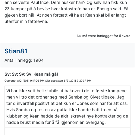
enn selveste Paul Ince. Dere husker han? Og selv han fikk kun
23 kamper på å bevise hvor katastrofe han er. Enough said. Få
gjøken bort nå!! At noen fortsatt vil ha at Kean skal bli er langt
utenfor min fatteevne.
Du må være innlogget for å svare
Stian81
Antall innlegg: 1904
Sv: Sv: Sv: Sv: Kean må gå!
Opprettet
8/21/2011 9:17:26 PM
Sist oppdatert
8/21/2011 9:22:37 PM
Vi har ikke sett helt stabile ut bakover i de to første kampene
men vil tro det ordner seg med Samba og Givet tilbake. Jeg
tar d ihvertfall positivt at det kun er Jones som har forlatt oss.
Hvis Samba og resten av gutta ikke hadde hatt troen på
klubben og Kean hadde de aldri skrevet nye kontrakter og de
hadde brukt media for å få igjennom en overgang.