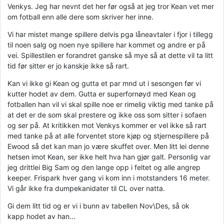
Venkys. Jeg har nevnt det her før også at jeg tror Kean vet mer
om fotball enn alle dere som skriver her inne.
Vi har mistet mange spillere delvis pga låneavtaler i fjor i tillegg
til noen salg og noen nye spillere har kommet og andre er på
vei. Spillestilen er forandret ganske så mye så at dette vil ta litt
tid før sitter er jo kanskje ikke så rart.
Kan vi ikke gi Kean og gutta et par mnd ut i sesongen før vi
kutter hodet av dem. Gutta er superfornøyd med Kean og
fotballen han vil vi skal spille noe er rimelig viktig med tanke på
at det er de som skal prestere og ikke oss som sitter i sofaen
og ser på. At kritikken mot Venkys kommer er vel ikke så rart
med tanke på at alle forventet store kjøp og stjernespillere på
Ewood så det kan man jo være skuffet over. Men litt lei denne
hetsen imot Kean, ser ikke helt hva han gjør galt. Personlig var
jeg drittlei Big Sam og den lange opp i feltet og alle angrep
keeper. Frispark hver gang vi kom inn i motstanders 16 meter.
Vi går ikke fra dumpekanidater til CL over natta.
Gi dem litt tid og er vi i bunn av tabellen Nov\Des, så ok
kapp hodet av han...