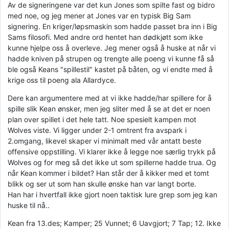
Av de signeringene var det kun Jones som spilte fast og bidro
med noe, og jeg mener at Jones var en typisk Big Sam
signering. En kriger/løpsmaskin som hadde passet bra inn i Big
Sams filosofi. Med andre ord hentet han dødkjøtt som ikke
kunne hjelpe oss å overleve. Jeg mener også å huske at når vi
hadde kniven på strupen og trengte alle poeng vi kunne få så
ble også Keans "spillestil" kastet på båten, og vi endte med å
krige oss til poeng ala Allardyce.
Dere kan argumentere med at vi ikke hadde/har spillere for å
spille slik Kean ønsker, men jeg sliter med å se at det er noen
plan over spillet i det hele tatt. Noe spesielt kampen mot
Wolves viste. Vi ligger under 2-1 omtrent fra avspark i
2.omgang, likevel skaper vi minimalt med vår antatt beste
offensive oppstilling. Vi klarer ikke å legge noe særlig trykk på
Wolves og for meg så det ikke ut som spillerne hadde trua. Og
når Kean kommer i bildet? Han står der å kikker med et tomt
blikk og ser ut som han skulle ønske han var langt borte.
Han har i hvertfall ikke gjort noen taktisk lure grep som jeg kan
huske til nå..
Kean fra 13.des; Kamper; 25 Vunnet; 6 Uavgjort; 7 Tap; 12. Ikke