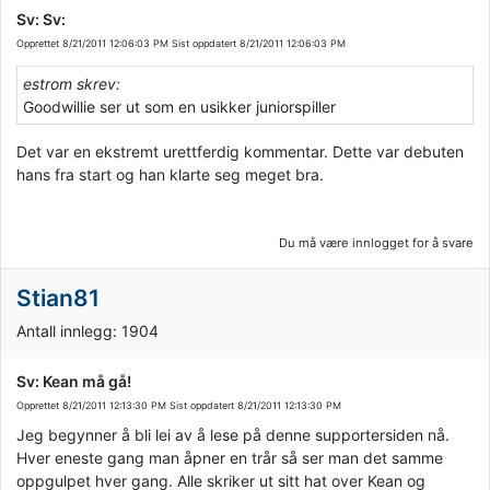
Sv: Sv:
Opprettet
8/21/2011 12:06:03 PM
Sist oppdatert
8/21/2011 12:06:03 PM
estrom skrev:
Goodwillie ser ut som en usikker juniorspiller
Det var en ekstremt urettferdig kommentar. Dette var debuten
hans fra start og han klarte seg meget bra.
Du må være innlogget for å svare
Stian81
Antall innlegg: 1904
Sv: Kean må gå!
Opprettet
8/21/2011 12:13:30 PM
Sist oppdatert
8/21/2011 12:13:30 PM
Jeg begynner å bli lei av å lese på denne supportersiden nå.
Hver eneste gang man åpner en trår så ser man det samme
oppgulpet hver gang. Alle skriker ut sitt hat over Kean og