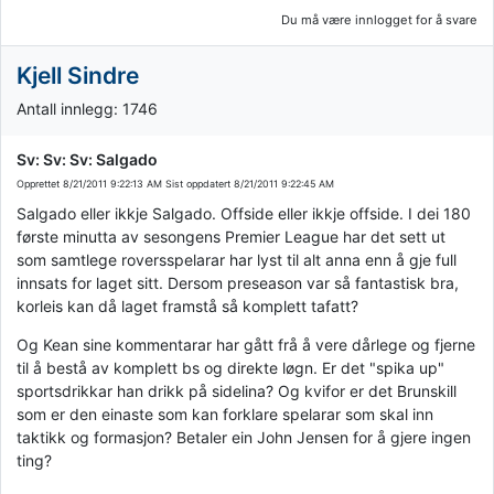
Du må være innlogget for å svare
Kjell Sindre
Antall innlegg: 1746
Sv: Sv: Sv: Salgado
Opprettet
8/21/2011 9:22:13 AM
Sist oppdatert
8/21/2011 9:22:45 AM
Salgado eller ikkje Salgado. Offside eller ikkje offside. I dei 180
første minutta av sesongens Premier League har det sett ut
som samtlege roversspelarar har lyst til alt anna enn å gje full
innsats for laget sitt. Dersom preseason var så fantastisk bra,
korleis kan då laget framstå så komplett tafatt?
Og Kean sine kommentarar har gått frå å vere dårlege og fjerne
til å bestå av komplett bs og direkte løgn. Er det "spika up"
sportsdrikkar han drikk på sidelina? Og kvifor er det Brunskill
som er den einaste som kan forklare spelarar som skal inn
taktikk og formasjon? Betaler ein John Jensen for å gjere ingen
ting?