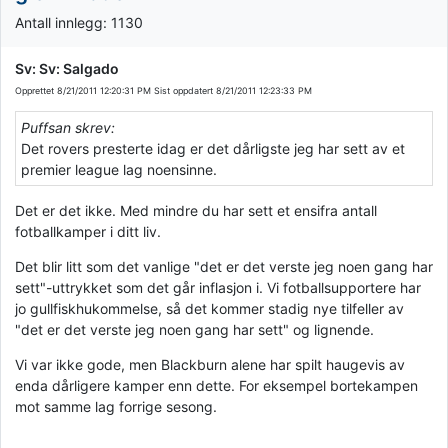
Antall innlegg: 1130
Sv: Sv: Salgado
Opprettet
8/21/2011 12:20:31 PM
Sist oppdatert
8/21/2011 12:23:33 PM
Puffsan skrev:
Det rovers presterte idag er det dårligste jeg har sett av et
premier league lag noensinne.
Det er det ikke. Med mindre du har sett et ensifra antall
fotballkamper i ditt liv.
Det blir litt som det vanlige "det er det verste jeg noen gang har
sett"-uttrykket som det går inflasjon i. Vi fotballsupportere har
jo gullfiskhukommelse, så det kommer stadig nye tilfeller av
"det er det verste jeg noen gang har sett" og lignende.
Vi var ikke gode, men Blackburn alene har spilt haugevis av
enda dårligere kamper enn dette. For eksempel bortekampen
mot samme lag forrige sesong.