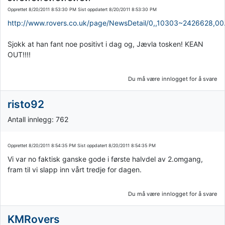
Opprettet
8/20/2011 8:53:30 PM
Sist oppdatert
8/20/2011 8:53:30 PM
http://www.rovers.co.uk/page/NewsDetail/0,,10303~2426628,00
Sjokk at han fant noe positivt i dag og, Jævla tosken! KEAN
OUT!!!!
Du må være innlogget for å svare
risto92
Antall innlegg: 762
Opprettet
8/20/2011 8:54:35 PM
Sist oppdatert
8/20/2011 8:54:35 PM
Vi var no faktisk ganske gode i første halvdel av 2.omgang,
fram til vi slapp inn vårt tredje for dagen.
Du må være innlogget for å svare
KMRovers