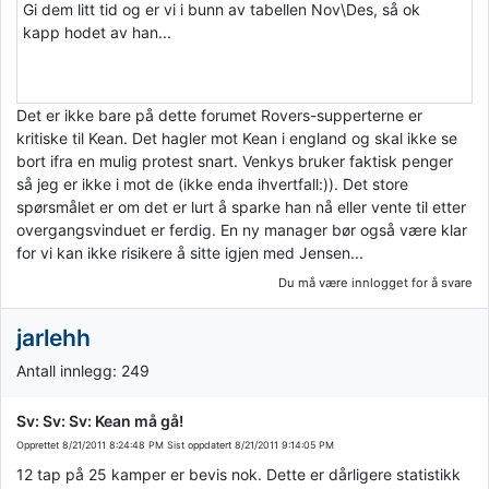
Gi dem litt tid og er vi i bunn av tabellen Nov\Des, så ok
kapp hodet av han...
Det er ikke bare på dette forumet Rovers-supperterne er
kritiske til Kean. Det hagler mot Kean i england og skal ikke se
bort ifra en mulig protest snart. Venkys bruker faktisk penger
så jeg er ikke i mot de (ikke enda ihvertfall:)). Det store
spørsmålet er om det er lurt å sparke han nå eller vente til etter
overgangsvinduet er ferdig. En ny manager bør også være klar
for vi kan ikke risikere å sitte igjen med Jensen...
Du må være innlogget for å svare
jarlehh
Antall innlegg: 249
Sv: Sv: Sv: Kean må gå!
Opprettet
8/21/2011 8:24:48 PM
Sist oppdatert
8/21/2011 9:14:05 PM
12 tap på 25 kamper er bevis nok. Dette er dårligere statistikk