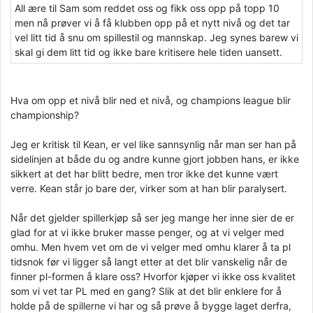
All ære til Sam som reddet oss og fikk oss opp på topp 10
men nå prøver vi å få klubben opp på et nytt nivå og det tar
vel litt tid å snu om spillestil og mannskap. Jeg synes barew vi
skal gi dem litt tid og ikke bare kritisere hele tiden uansett.
Hva om opp et nivå blir ned et nivå, og champions league blir
championship?
Jeg er kritisk til Kean, er vel like sannsynlig når man ser han på
sidelinjen at både du og andre kunne gjort jobben hans, er ikke
sikkert at det har blitt bedre, men tror ikke det kunne vært
verre. Kean står jo bare der, virker som at han blir paralysert.
Når det gjelder spillerkjøp så ser jeg mange her inne sier de er
glad for at vi ikke bruker masse penger, og at vi velger med
omhu. Men hvem vet om de vi velger med omhu klarer å ta pl
tidsnok før vi ligger så langt etter at det blir vanskelig når de
finner pl-formen å klare oss? Hvorfor kjøper vi ikke oss kvalitet
som vi vet tar PL med en gang? Slik at det blir enklere for å
holde på de spillerne vi har og så prøve å bygge laget derfra,