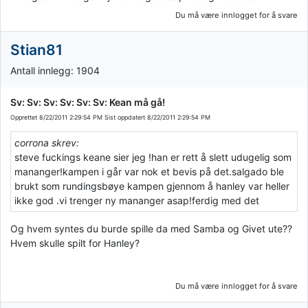
Du må være innlogget for å svare
Stian81
Antall innlegg: 1904
Sv: Sv: Sv: Sv: Sv: Sv: Kean må gå!
Opprettet
8/22/2011 2:29:54 PM
Sist oppdatert
8/22/2011 2:29:54 PM
corrona skrev:
steve fuckings keane sier jeg !han er rett å slett udugelig som
mananger!kampen i går var nok et bevis på det.salgado ble
brukt som rundingsbøye kampen gjennom å hanley var heller
ikke god .vi trenger ny mananger asap!ferdig med det
Og hvem syntes du burde spille da med Samba og Givet ute??
Hvem skulle spilt for Hanley?
Du må være innlogget for å svare