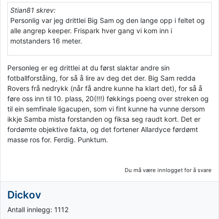
Stian81 skrev:
Personlig var jeg drittlei Big Sam og den lange opp i feltet og
alle angrep keeper. Frispark hver gang vi kom inn i
motstanders 16 meter.
Personleg er eg drittlei at du først slaktar andre sin
fotballforståing, for så å lire av deg det der. Big Sam redda
Rovers frå nedrykk (når få andre kunne ha klart det), for så å
føre oss inn til 10. plass, 20(!!!) føkkings poeng over streken og
til ein semfinale ligacupen, som vi fint kunne ha vunne dersom
ikkje Samba mista forstanden og fiksa seg raudt kort. Det er
fordømte objektive fakta, og det fortener Allardyce førdømt
masse ros for. Ferdig. Punktum.
Du må være innlogget for å svare
Dickov
Antall innlegg: 1112