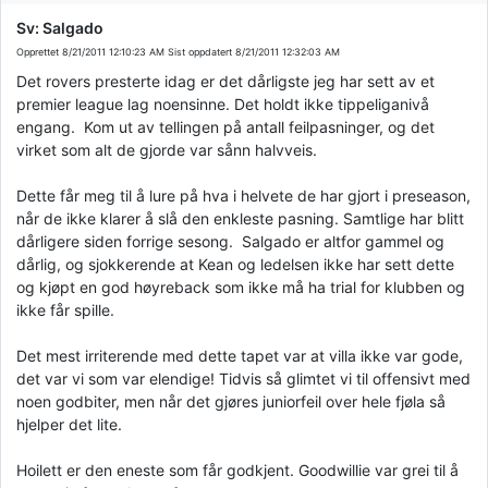
Sv: Salgado
Opprettet
8/21/2011 12:10:23 AM
Sist oppdatert
8/21/2011 12:32:03 AM
Det rovers presterte idag er det dårligste jeg har sett av et
premier league lag noensinne. Det holdt ikke tippeliganivå
engang. Kom ut av tellingen på antall feilpasninger, og det
virket som alt de gjorde var sånn halvveis.
Dette får meg til å lure på hva i helvete de har gjort i preseason,
når de ikke klarer å slå den enkleste pasning. Samtlige har blitt
dårligere siden forrige sesong. Salgado er altfor gammel og
dårlig, og sjokkerende at Kean og ledelsen ikke har sett dette
og kjøpt en god høyreback som ikke må ha trial for klubben og
ikke får spille.
Det mest irriterende med dette tapet var at villa ikke var gode,
det var vi som var elendige! Tidvis så glimtet vi til offensivt med
noen godbiter, men når det gjøres juniorfeil over hele fjøla så
hjelper det lite.
Hoilett er den eneste som får godkjent. Goodwillie var grei til å