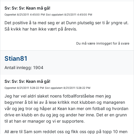
Sv: Sv: Sv: Kean må gå!
Opprettet
8/21/2011 4:45:00 PM
Sist oppdatert
8/21/2011 4:45:00 PM
Det positive å ta med seg er at Dunn plutselig ser ti år yngre ut.
Så kvikk har han ikke vært på årevis.
Du må være innlogget for å svare
Stian81
Antall innlegg: 1904
Sv: Sv: Sv: Kean må gå!
Opprettet
8/21/2011 5:28:22 PM
Sist oppdatert
8/21/2011 5:28:22 PM
Jeg har vel aldri slaket noens fotballforståelse men jeg
begynner å bli lei av å lese kritikk mot klubben og manageren
vår og jeg tror og håper at Kean kan mer om fotball og hvordan
drive en klubb en du og jeg og ander her inne. Det er en grunn
til at han er manager og vi er supportere.
All ære til Sam som reddet oss og fikk oss opp på topp 10 men