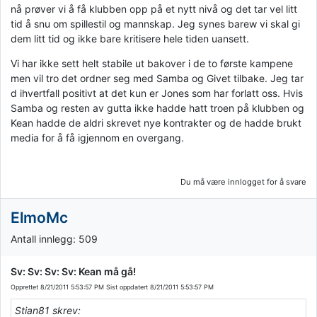
nå prøver vi å få klubben opp på et nytt nivå og det tar vel litt
tid å snu om spillestil og mannskap. Jeg synes barew vi skal gi
dem litt tid og ikke bare kritisere hele tiden uansett.
Vi har ikke sett helt stabile ut bakover i de to første kampene
men vil tro det ordner seg med Samba og Givet tilbake. Jeg tar
d ihvertfall positivt at det kun er Jones som har forlatt oss. Hvis
Samba og resten av gutta ikke hadde hatt troen på klubben og
Kean hadde de aldri skrevet nye kontrakter og de hadde brukt
media for å få igjennom en overgang.
Du må være innlogget for å svare
ElmoMc
Antall innlegg: 509
Sv: Sv: Sv: Sv: Kean må gå!
Opprettet
8/21/2011 5:53:57 PM
Sist oppdatert
8/21/2011 5:53:57 PM
Stian81 skrev: