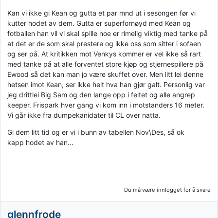
Kan vi ikke gi Kean og gutta et par mnd ut i sesongen før vi
kutter hodet av dem. Gutta er superfornøyd med Kean og
fotballen han vil vi skal spille noe er rimelig viktig med tanke på
at det er de som skal prestere og ikke oss som sitter i sofaen
og ser på. At kritikken mot Venkys kommer er vel ikke så rart
med tanke på at alle forventet store kjøp og stjernespillere på
Ewood så det kan man jo være skuffet over. Men litt lei denne
hetsen imot Kean, ser ikke helt hva han gjør galt. Personlig var
jeg drittlei Big Sam og den lange opp i feltet og alle angrep
keeper. Frispark hver gang vi kom inn i motstanders 16 meter.
Vi går ikke fra dumpekanidater til CL over natta.
Gi dem litt tid og er vi i bunn av tabellen Nov\Des, så ok
kapp hodet av han...
Du må være innlogget for å svare
glennfrode