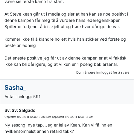
være sin første kamp fra start.
At Steve kean går ut i media og sier at han kan se noe positivt i
denne kampen får meg til å vurdere hans lederegenskaper.
Spillerne fortjener å bli skjelt ut og høre hvor dårlige de var.
Kommer ikke til å klandre hoilett hvis han stikker ved første og
beste anledning
Det eneste positive jeg får ut av denne kampen er at vi faktisk
ikke kan bli dårligere, og at vi kun er 1 poeng bak arsenal.
Du må være innlogget for å svare
Sasha_
Antall innlegg: 591
Sv: Sv: Salgado
Opprettet
8/21/2011 12:46:18 AM
Sist oppdatert
8/21/2011 12:46:18 AM
Ny sesong, nye tap. Jeg er lei av Kean. Kan vi få inn en
hvilkensomhelst annen retard takk?