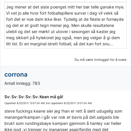
Jeg mener at det siste poenget mitt her bør telle ganske mye.
Vi vet jo alle hvor fort fotballspillere surver i dag vil vekk så
fort det er noe dem ikke liker. Tydelig at de fleste er fornøyde
og det er et godt tegn mener jeg. Men skulle resultatene
utebli og det ser mørkt ut utover i sesongen så kaster jeg
meg sikkert på hylekoret jeg også, men jeg velger å gi dem
litt tid. Er en marginal idrett fotball, så det kan fort snu...
Du må være innlogget for å svare
corrona
Antall innlegg: 783
Sv: Sv: Sv: Sv: Sv: Kean må gå!
Opprettet
8/22/2011 12:07:24 AM
Sist oppdatert
8/22/2011 12:07:24 AM
steve fuckings keane sier jeg !han er rett å slett udugelig som
mananger!kampen i går var nok et bevis på det.salgado ble
brukt som rundingsbøye kampen gjennom å hanley var heller
ikke god .vi trenger ny mananger asap!ferdig med det