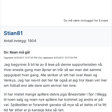
Du må være innlogget for å svare
Stian81
Antall innlegg: 1904
Sv: Kean må gå!
Opprettet
8/21/2011 12:17:35 PM
Sist oppdatert
8/21/2011 12:17:35 PM
Jeg begynner å bli lei av å lese på denne supportersiden nå.
Hver eneste gang man åpner en trår så ser man det samme
oppgulpet hver gang. Alle skriker ut sitt hat over Kean og
Venkys. Jeg har nevnt det her før også at jeg tror Kean vet mer
om fotball enn alle dere som skriver her inne.
Vi har mistet mange spillere delvis pga låneavtaler i fjor i tillegg
til noen salg og noen nye spillere har kommet og andre er på
vei. Spillestilen er forandret ganske så mye så at dette vil ta litt
tid før sitter er jo kanskje ikke så rart.