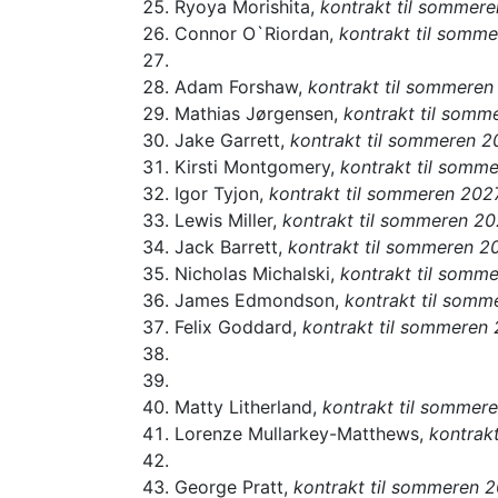
Ryoya Morishita,
kontrakt til sommer
Connor O`Riordan,
kontrakt til somm
Adam Forshaw,
kontrakt til sommeren
Mathias Jørgensen,
kontrakt til somm
Jake Garrett,
kontrakt til sommeren 2
Kirsti Montgomery,
kontrakt til somm
Igor Tyjon,
kontrakt til sommeren 2027
Lewis Miller,
kontrakt til sommeren 2
Jack Barrett,
kontrakt til sommeren 2
Nicholas Michalski,
kontrakt til somm
James Edmondson,
kontrakt til somm
Felix Goddard,
kontrakt til sommeren 
Matty Litherland,
kontrakt til sommer
Lorenze Mullarkey-Matthews,
kontrakt
George Pratt,
kontrakt til sommeren 2