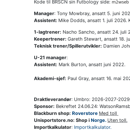
Kode til BRSCN sin Futbology side:
m2wseb
Manager
: Tony Mowbray, ansatt 5. juni 20
Assistent:
Mike Dodds, ansatt 1. juli 2026. 
1-lagtrener:
Nacho Sancho, ansatt 24. juli 
Keepertrener:
Gareth Stewart, ansatt 18. ju
Teknisk trener/Spillerutvikler:
Damien Joh
U-21 manager
:
Assistent:
Mark Burton, ansatt juni 2022.
Akademi-sjef:
Paul Gray, ansatt 16. mai 20
Draktleverandør
: Umbro: 2026-2027-2029/
Sponsor:
Bekreftet 24.06.24: WatsonRams
Blackburn shop:
Roverstore
Med toll
Unisportstore.no: Shop i
Norge.
Uten toll.
Importkalkulator
:
Importkalkulator.