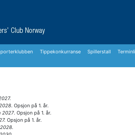
porterklubben
Tippekonkurranse
Spillerstall
Terminl
2027.
 2028
. Opsjon på 1. år.
n 2027
. Opsjon på 1. år.
27.
Opsjon på 1. år.
 2028.
 2030.