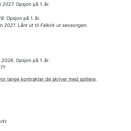
n 2027.
Opsjon på 1. år.
28.
Opsjon på 1. år.
en 202?.
L
ånt ut til Falkirk ut seosongen.
n 2028.
Opsjon på 1. år.
27?
or lange kontrakter de skriver med spillere
.
fxdv