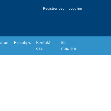
Registrer deg
Logg inn
isten
Reisetips
Kontakt
Bli
oss
medlem