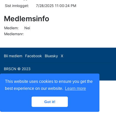
Sist innlogget:
7/28/2025 11:00:24 PM
Medlemsinfo
Medlem:
Nei
Medlemsnr:
Bli medlem
Facebook
Bluesky
X
BRSCN © 2023
This website uses cookies to ensure you get the
best experience on our website.
Learn more
Got it!