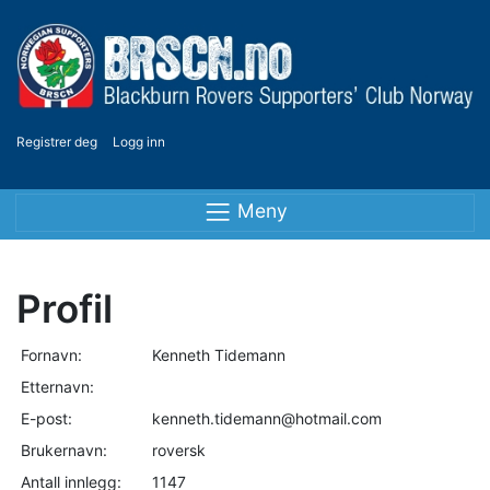
Registrer deg
Logg inn
Meny
Profil
Fornavn:
Kenneth Tidemann
Etternavn:
E-post:
kenneth.tidemann@hotmail.com
Brukernavn:
roversk
Antall innlegg:
1147