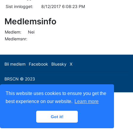
Sist innlogget:
8/12/2017 6:08:23 PM
Medlemsinfo
Medlem:
Nei
Medlemsnr:
Bli medlem
Facebook
Bluesky
X
BRSCN © 2023
This website uses cookies to ensure you get the
best experience on our website.
Learn more
Got it!