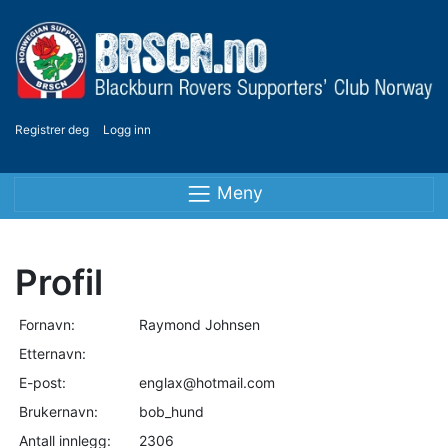
Registrer deg
Logg inn
Meny
Profil
Fornavn:
Raymond Johnsen
Etternavn:
E-post:
englax@hotmail.com
Brukernavn:
bob_hund
Antall innlegg:
2306