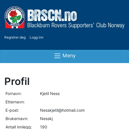
Registrer deg
Logg inn
Meny
Profil
Fornavn:
Kjetil Ness
Etternavn:
E-post:
Nesskjetil@hotmail.com
Brukernavn:
Nesskj
Antall innlegg:
190