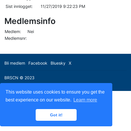
Sist innlogget:
11/27/2019 9:22:23 PM
Medlemsinfo
Medlem:
Nei
Medlemsnr:
Bli medlem
Facebook
Bluesky
X
BRSCN © 2023
This website uses cookies to ensure you get the
best experience on our website.
Learn more
Got it!