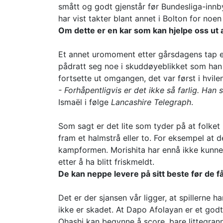
smått og godt gjenstår før Bundesliga-innby
har vist takter blant annet i Bolton for noen
Om dette er en kar som kan hjelpe oss ut 
Et annet uromoment etter gårsdagens tap er 
pådratt seg noe i skuddøyeblikket som han 
fortsette ut omgangen, det var først i hvile
- Forhåpentligvis er det ikke så farlig. Han 
Ismaël i følge
Lancashire Telegraph
.
Som sagt er det lite som tyder på at folket
fram et halmstrå eller to. For eksempel at d
kampformen. Morishita har ennå ikke kunnet
etter å ha blitt friskmeldt.
De kan neppe levere på sitt beste før de f
Det er der sjansen vår ligger, at spillerne 
ikke er skadet. At Dapo Afolayan er et godt 
Ohashi kan begynne å score, bare littegran