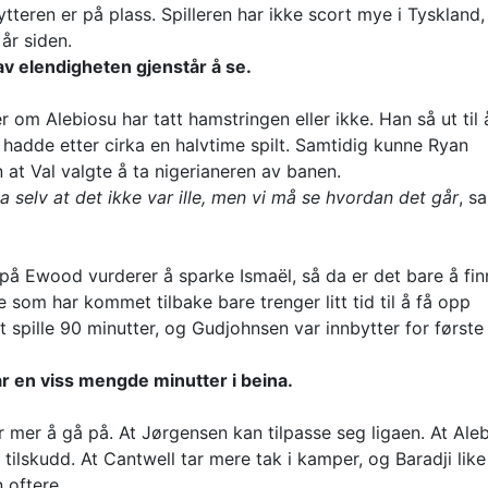
tteren er på plass. Spilleren har ikke scort mye i Tyskland
 år siden.
av elendigheten gjenstår å se.
om Alebiosu har tatt hamstringen eller ikke. Han så ut til 
hadde etter cirka en halvtime spilt. Samtidig kunne Ryan
n at Val valgte å ta nigerianeren av banen.
sa selv at det ikke var ille, men vi må se hvordan det går
, sa
 på Ewood vurderer å sparke Ismaël, så da er det bare å fin
e som har kommet tilbake bare trenger litt tid til å få opp
 spille 90 minutter, og Gudjohnsen var innbytter for først
år en viss mengde minutter i beina.
har mer å gå på. At Jørgensen kan tilpasse seg ligaen. At Ale
tilskudd. At Cantwell tar mere tak i kamper, og Baradji like
n oftere.