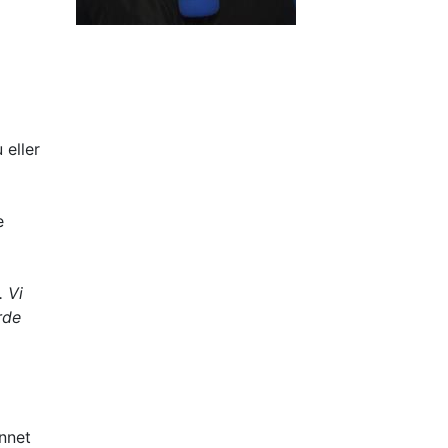
 eller
e
. Vi
rde
annet