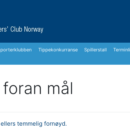
porterklubben
Tippekonkurranse
Spillerstall
Terminl
 foran mål
 ellers temmelig fornøyd.