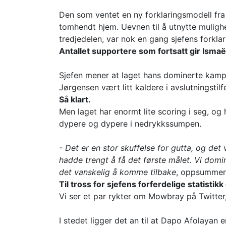
Den som ventet en ny forklaringsmodell fra 
tomhendt hjem. Uevnen til å utnytte mulighe
tredjedelen, var nok en gang sjefens forklar
Antallet supportere som fortsatt gir Ismaë
Sjefen mener at laget hans dominerte kampe
Jørgensen vært litt kaldere i avslutningstilf
Så klart.
Men laget har enormt lite scoring i seg, og 
dypere og dypere i nedrykkssumpen.
- Det er en stor skuffelse for gutta, og det
hadde trengt å få det første målet. Vi domin
det vanskelig å komme tilbake
, oppsummert
Til tross for sjefens forferdelige statistik
Vi ser et par rykter om Mowbray på Twitter,
I stedet ligger det an til at Dapo Afolayan e