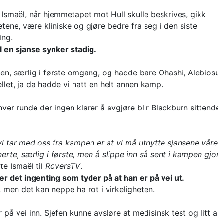
Ismaël, når hjemmetapet mot Hull skulle beskrives, gikk
tene, være kliniske og gjøre bedre fra seg i den siste
ing.
l en sjanse synker stadig.
n, særlig i første omgang, og hadde bare Ohashi, Alebiosu
ellet, ja da hadde vi hatt en helt annen kamp.
hver runde der ingen klarer å avgjøre blir Blackburn sittend
 vi tar med oss fra kampen er at vi må utnytte sjansene våre
erte, særlig i første, men å slippe inn så sent i kampen gjo
e Ismaël til
RoversTV
.
k er det ingenting som tyder på at han er på vei ut.
 men det kan neppe ha rot i virkeligheten.
r på vei inn. Sjefen kunne avsløre at medisinsk test og litt 