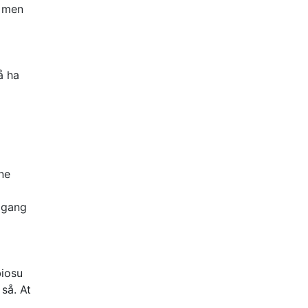
, men
å ha
ne
e gang
biosu
 så. At