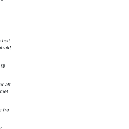
 helt
ntrakt
 få
r alt
emet
 fra
r