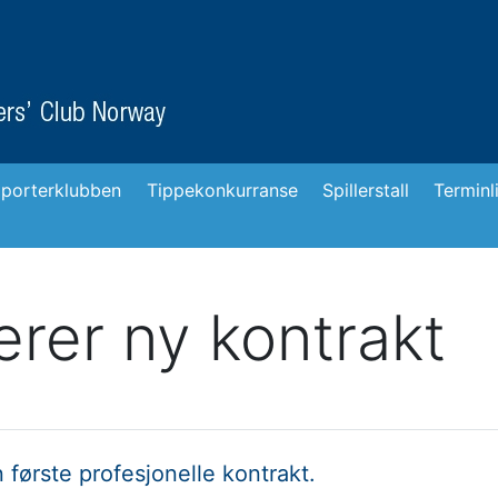
porterklubben
Tippekonkurranse
Spillerstall
Terminl
erer ny kontrakt
 første profesjonelle kontrakt.