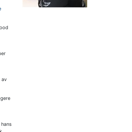
e
wood
ber
 av
igere
t hans
k.