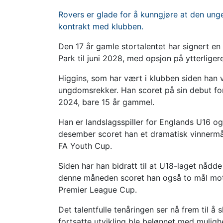
Rovers er glade for å kunngjøre at den unge
kontrakt med klubben.
Den 17 år gamle stortalentet har signert e
Park til juni 2028, med opsjon på ytterligere
Higgins, som har vært i klubben siden han 
ungdomsrekker. Han scoret på sin debut fo
2024, bare 15 år gammel.
Han er landslagsspiller for Englands U16 og 
desember scoret han et dramatisk vinnermål
FA Youth Cup.
Siden har han bidratt til at U18-laget nådde
denne måneden scoret han også to mål mot 
Premier League Cup.
Det talentfulle tenåringen ser nå frem til å
fortsatte utvikling ble belønnet med mulighe