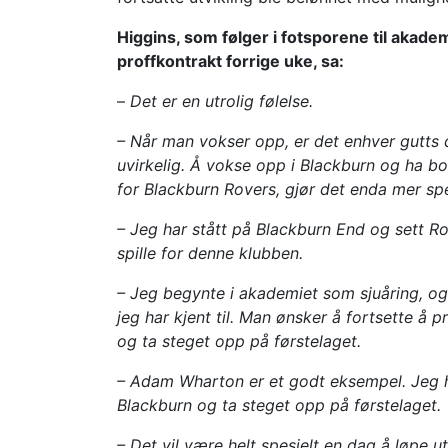
Higgins, som følger i fotsporene til akad
proffkontrakt forrige uke, sa:
–
Det er en utrolig følelse.
– Når man vokser opp, er det enhver gutts drø
uvirkelig. Å vokse opp i Blackburn og ha bod
for Blackburn Rovers, gjør det enda mer spe
– Jeg har stått på Blackburn End og sett R
spille for denne klubben.
– Jeg begynte i akademiet som sjuåring, og 
jeg har kjent til. Man ønsker å fortsette å
og ta steget opp på førstelaget.
– Adam Wharton er et godt eksempel. Jeg h
Blackburn og ta steget opp på førstelaget.
– Det vil være helt spesielt en dag å løpe 