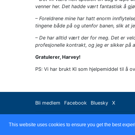
venner her. Det hadde vært fantastisk å gjø
– Foreldrene mine har hatt enorm innflytels
tingene både på og utenfor banen, slik at j
– De har alltid vært der for meg. Det er vel
profesjonelle kontrakt, og jeg er sikker på a
Gratulerer, Harvey!
PS: Vi har brukt KI som hjelpemiddel til å ov
Bli medlem
Facebook
Bluesky
X
BRSCN © 2023
This website uses cookies to ensure you get the best expe