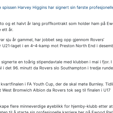
 spissen Harvey Higgins har signert sin første profesjonell
n to og et halvt år lang proffkontrakt som holder ham på E
 ett år.
var sju år gammel, har jobbet seg opp gjennom Rovers’
r U21-laget i en 4–4-kamp mot Preston North End i desem
signerte en toårig stipendavtale med klubben i mai i fjor. I
 i det 96. minutt da Rovers slo Southampton i tredje runde
 kvartfinalen i FA Youth Cup, der de skal møte Burnley. Tidl
West Bromwich Albion da Rovers tok seg til finalen i U17
 skape flere minneverdige øyeblikk for hjemby-klubb etter a
ten til å starte sin profesjonelle karriere her på Ewood Par