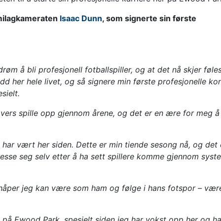
emilagkameraten
Isaac Dunn
, som signerte sin første
m å bli profesjonell fotballspiller, og at det nå skjer føles
d her hele livet, og så signere min første profesjonelle ko
sielt.
overs spille opp gjennom årene, og det er en ære for meg å
har vært her siden. Dette er min tiende sesong nå, og det e
 presse seg selv etter å ha sett spillere komme gjennom syst
åper jeg kan være som ham og følge i hans fotspor – være
ut på Ewood Park, spesielt siden jeg har vokst opp her og ha