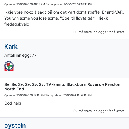
Opprettet
2/20/2026 10:48:15 PM
Sist oppdatert
2/20/2026 10:48:15 PM
Ikkje vore noko å sagt på om det vart dømt straffe. Er anti-VAR.
You win some you lose some. "Spel til fløyta går". Kjekk
fredagskveld!
Du må være innlogget for å svare
Kark
Antall innlegg: 77
Sv: Sv: Sv: Sv: Sv: Sv: TV-kamp: Blackburn Rovers v Preston
North End
Opprettet
2/20/2026 10:52:10 PM
Sist oppdatert
2/20/2026 10:52:10 PM
God helg!!!
Du må være innlogget for å svare
oystein_