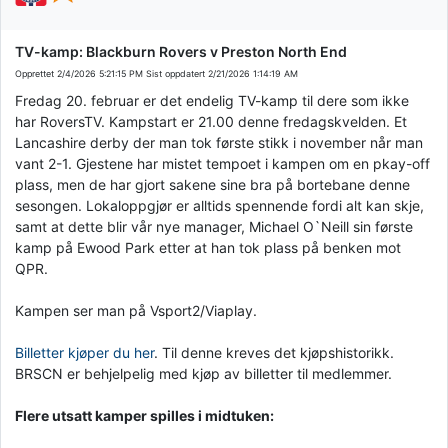
TV-kamp: Blackburn Rovers v Preston North End
Opprettet
2/4/2026 5:21:15 PM
Sist oppdatert
2/21/2026 1:14:19 AM
Fredag 20. februar er det endelig TV-kamp til dere som ikke
har RoversTV. Kampstart er 21.00 denne fredagskvelden. Et
Lancashire derby der man tok første stikk i november når man
vant 2-1. Gjestene har mistet tempoet i kampen om en pkay-off
plass, men de har gjort sakene sine bra på bortebane denne
sesongen. Lokaloppgjør er alltids spennende fordi alt kan skje,
samt at dette blir vår nye manager, Michael O`Neill sin første
kamp på Ewood Park etter at han tok plass på benken mot
QPR.
Kampen ser man på Vsport2/Viaplay.
Billetter kjøper du her
. Til denne kreves det kjøpshistorikk.
BRSCN er behjelpelig med kjøp av billetter til medlemmer.
Flere utsatt kamper spilles i midtuken: