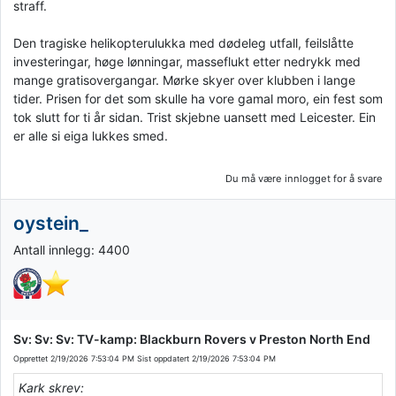
straff.
Den tragiske helikopterulukka med dødeleg utfall, feilslåtte
investeringar, høge lønningar, masseflukt etter nedrykk med
mange gratisovergangar. Mørke skyer over klubben i lange
tider. Prisen for det som skulle ha vore gamal moro, ein fest som
tok slutt for ti år sidan. Trist skjebne uansett med Leicester. Ein
er alle si eiga lukkes smed.
Du må være innlogget for å svare
oystein_
Antall innlegg: 4400
Sv: Sv: Sv: TV-kamp: Blackburn Rovers v Preston North End
Opprettet
2/19/2026 7:53:04 PM
Sist oppdatert
2/19/2026 7:53:04 PM
Kark skrev: