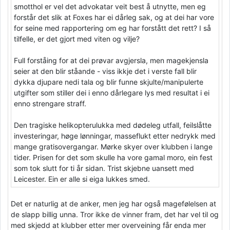
smotthol er vel det advokatar veit best å utnytte, men eg
forstår det slik at Foxes har ei dårleg sak, og at dei har vore
for seine med rapportering om eg har forstått det rett? I så
tilfelle, er det gjort med viten og vilje?
Full forståing for at dei prøvar avgjersla, men magekjensla
seier at den blir ståande - viss ikkje det i verste fall blir
dykka djupare nedi tala og blir funne skjulte/manipulerte
utgifter som stiller dei i enno dårlegare lys med resultat i ei
enno strengare straff.
Den tragiske helikopterulukka med dødeleg utfall, feilslåtte
investeringar, høge lønningar, masseflukt etter nedrykk med
mange gratisovergangar. Mørke skyer over klubben i lange
tider. Prisen for det som skulle ha vore gamal moro, ein fest
som tok slutt for ti år sidan. Trist skjebne uansett med
Leicester. Ein er alle si eiga lukkes smed.
Det er naturlig at de anker, men jeg har også magefølelsen at
de slapp billig unna. Tror ikke de vinner fram, det har vel til og
med skjedd at klubber etter mer overveining får enda mer