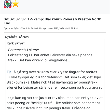
Sv: Sv: Sv: Sv: TV-kamp: Blackburn Rovers v Preston North
End
Opprettet
2/20/2026 4:44:58 PM
Sist oppdatert
2/20/2026 4:44:58 PM
oystein_ skrev:
Kark skrev:
Pettersen83 skrev:
Leicester og PL har anket Leicester din seks poengs
trekk. Det kan virkelig bli avgjørende...
Tja
. Å sjå seg over skuldra eller krysse fingrar for andres
ulukke tykkjer eg blir for defensivt. Det som skjer, det skjer.
Blackburn skal klatre nok til at uavhengig av poengtrekk
eller ei for Leicester så landar ein sesongen på trygg grunn.
Ikkje kan eg verken jus eller revisjon, men har inntrykk av at
seks poeng er "heldig" utifrå ulike artiklar som har nemt at
dei kunne risikere inntil 12 poengs trekk. Gråsone og