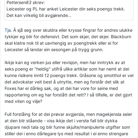
Pettersen83 skrev:
Leicester og PL har anket Leicester din seks poengs trekk.
Det kan virkelig bli avgjørende...
Tja
. Å sjå seg over skuldra eller krysse fingrar for andres ulukke
tykkjer eg blir for defensivt. Det som skjer, det skjer. Blackburn
skal klatre nok til at uavhengig av poengtrekk eller ei for
Leicester så landar ein sesongen på trygg grunn.
Ikkje kan eg verken jus eller revisjon, men har inntrykk av at
seks poeng er "heldig" utifrå ulike artiklar som har nemt at dei
kunne risikere inntil 12 poengs trekk. Gråsone og smotthol er vel
det advokatar veit best å utnytte, men eg forstår det slik at
Foxes har ei dårleg sak, og at dei har vore for seine med
rapportering om eg har forstått det rett? I så tilfelle, er det gjort
med viten og vilje?
Full forståing for at dei prøvar avgjersla, men magekjensla seier
at den blir ståande - viss ikkje det i verste fall blir dykka
djupare nedi tala og blir funne skjulte/manipulerte utgifter som
stiller dei i enno dårlegare lys med resultat i ei enno strengare