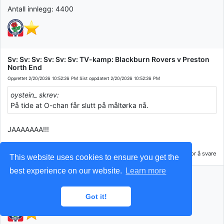
Antall innlegg: 4400
Sv: Sv: Sv: Sv: Sv: Sv: TV-kamp: Blackburn Rovers v Preston
North End
Opprettet
2/20/2026 10:52:26 PM
Sist oppdatert
2/20/2026 10:52:26 PM
oystein_ skrev:
På tide at O-chan får slutt på måltørka nå.
JAAAAAAA!!!
Du må være innlogget for å svare
This website uses cookies to ensure you get the
best experience on our website.
Learn more
Pettersen83
Antall innlegg: 13622
Got it!