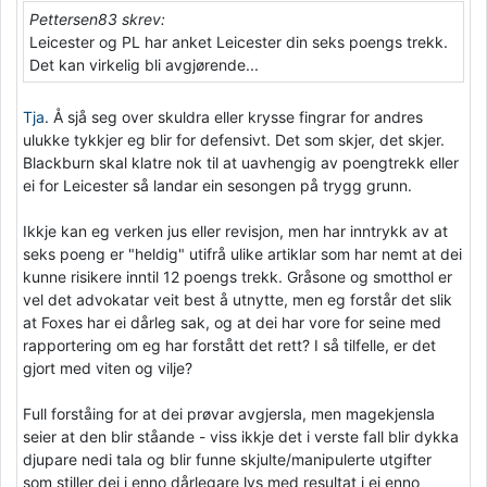
Pettersen83 skrev:
Leicester og PL har anket Leicester din seks poengs trekk.
Det kan virkelig bli avgjørende...
Tja
. Å sjå seg over skuldra eller krysse fingrar for andres
ulukke tykkjer eg blir for defensivt. Det som skjer, det skjer.
Blackburn skal klatre nok til at uavhengig av poengtrekk eller
ei for Leicester så landar ein sesongen på trygg grunn.
Ikkje kan eg verken jus eller revisjon, men har inntrykk av at
seks poeng er "heldig" utifrå ulike artiklar som har nemt at dei
kunne risikere inntil 12 poengs trekk. Gråsone og smotthol er
vel det advokatar veit best å utnytte, men eg forstår det slik
at Foxes har ei dårleg sak, og at dei har vore for seine med
rapportering om eg har forstått det rett? I så tilfelle, er det
gjort med viten og vilje?
Full forståing for at dei prøvar avgjersla, men magekjensla
seier at den blir ståande - viss ikkje det i verste fall blir dykka
djupare nedi tala og blir funne skjulte/manipulerte utgifter
som stiller dei i enno dårlegare lys med resultat i ei enno