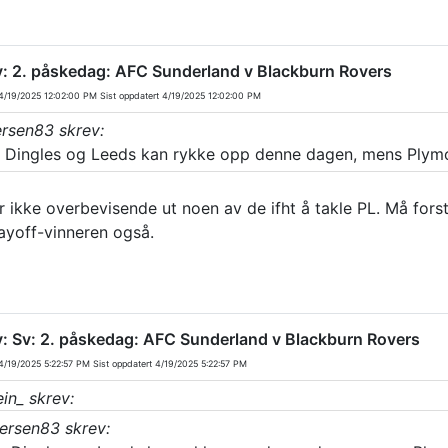
v: 2. påskedag: AFC Sunderland v Blackburn Rovers
/19/2025 12:02:00 PM
Sist oppdatert
4/19/2025 12:02:00 PM
ersen83 skrev:
 Dingles og Leeds kan rykke opp denne dagen, mens Plymou
r ikke overbevisende ut noen av de ifht å takle PL. Må forst
layoff-vinneren også.
v: Sv: 2. påskedag: AFC Sunderland v Blackburn Rovers
/19/2025 5:22:57 PM
Sist oppdatert
4/19/2025 5:22:57 PM
in_ skrev:
ersen83 skrev: