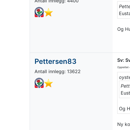
Antall innlegg: 4400
Pett
Eust
Og Hul
Pettersen83
Sv: S
Opprettet
4
Antall innlegg: 13622
oyste
Pett
Eus
Og Hu
Ny ko