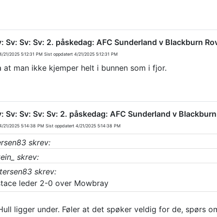
v: Sv: Sv: Sv: 2. påskedag: AFC Sunderland v Blackburn Ro
/21/2025 5:12:31 PM
Sist oppdatert
4/21/2025 5:12:31 PM
a at man ikke kjemper helt i bunnen som i fjor.
v: Sv: Sv: Sv: Sv: 2. påskedag: AFC Sunderland v Blackbur
/21/2025 5:14:38 PM
Sist oppdatert
4/21/2025 5:14:38 PM
ersen83 skrev:
ein_ skrev:
tersen83 skrev:
tace leder 2-0 over Mowbray
ull ligger under. Føler at det spøker veldig for de, spørs o