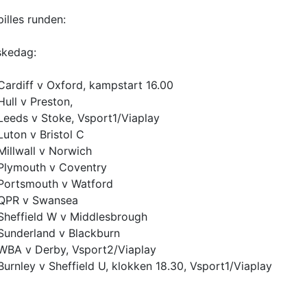
pilles runden:
skedag:
Cardiff v Oxford, kampstart 16.00
Hull v Preston,
Leeds v Stoke, Vsport1/Viaplay
Luton v Bristol C
Millwall v Norwich
Plymouth v Coventry
Portsmouth v Watford
QPR v Swansea
Sheffield W v Middlesbrough
Sunderland v Blackburn
WBA v Derby, Vsport2/Viaplay
Burnley v Sheffield U, klokken 18.30, Vsport1/Viaplay