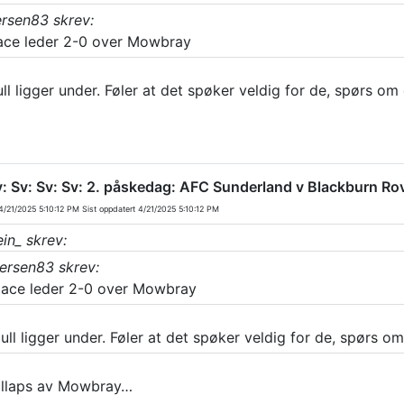
ersen83 skrev:
ace leder 2-0 over Mowbray
l ligger under. Føler at det spøker veldig for de, spørs om 
v: Sv: Sv: Sv: 2. påskedag: AFC Sunderland v Blackburn Ro
/21/2025 5:10:12 PM
Sist oppdatert
4/21/2025 5:10:12 PM
in_ skrev:
ersen83 skrev:
tace leder 2-0 over Mowbray
ll ligger under. Føler at det spøker veldig for de, spørs om
llaps av Mowbray…