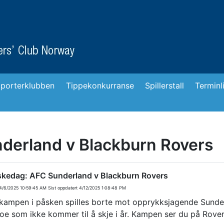
porterklubben
Tippekonkurranse
Spillerstall
Terminl
derland v Blackburn Rovers
skedag: AFC Sunderland v Blackburn Rovers
/6/2025 10:59:45 AM
Sist oppdatert
4/12/2025 1:08:48 PM
 kampen i påsken spilles borte mot opprykksjagende Sunderl
 noe som ikke kommer til å skje i år. Kampen ser du på Rove