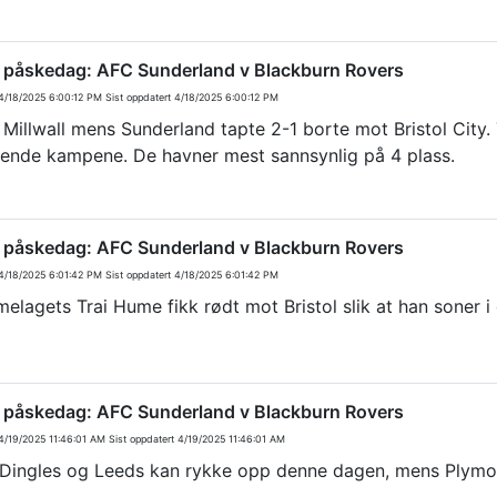
. påskedag: AFC Sunderland v Blackburn Rovers
/18/2025 6:00:12 PM
Sist oppdatert
4/18/2025 6:00:12 PM
o Millwall mens Sunderland tapte 2-1 borte mot Bristol City
rende kampene. De havner mest sannsynlig på 4 plass.
. påskedag: AFC Sunderland v Blackburn Rovers
/18/2025 6:01:42 PM
Sist oppdatert
4/18/2025 6:01:42 PM
elagets Trai Hume fikk rødt mot Bristol slik at han soner i
. påskedag: AFC Sunderland v Blackburn Rovers
/19/2025 11:46:01 AM
Sist oppdatert
4/19/2025 11:46:01 AM
Dingles og Leeds kan rykke opp denne dagen, mens Plymou