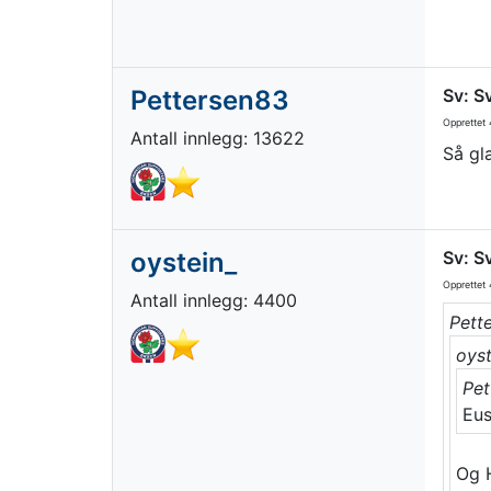
Pettersen83
Sv: S
Opprettet
4
Antall innlegg: 13622
Så gl
oystein_
Sv: S
Opprettet
4
Antall innlegg: 4400
Pett
oyst
Pet
Eus
Og H