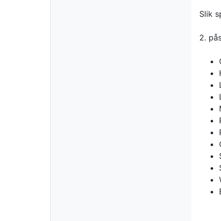
Slik s
2. på