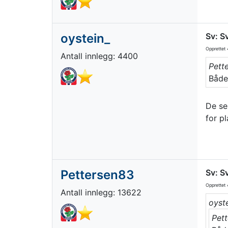
oystein_
Sv: S
Opprettet
4
Antall innlegg: 4400
Pett
Både
De se
for p
Pettersen83
Sv: S
Opprettet
4
Antall innlegg: 13622
oyste
Pett