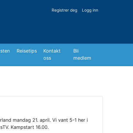
Registrer deg
Logg inn
isten
Reisetips
Kontakt
Bli
oss
medlem
and mandag 21. april. Vi vant 5-1 her i
rsTV. Kampstart 16.00.