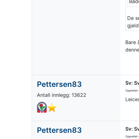
Både
De se
gjeld
Bare 
denne
Pettersen83
Sv: S
Opprettet
4
Antall innlegg: 13622
Leice
Pettersen83
Sv: S
Opprettet
4