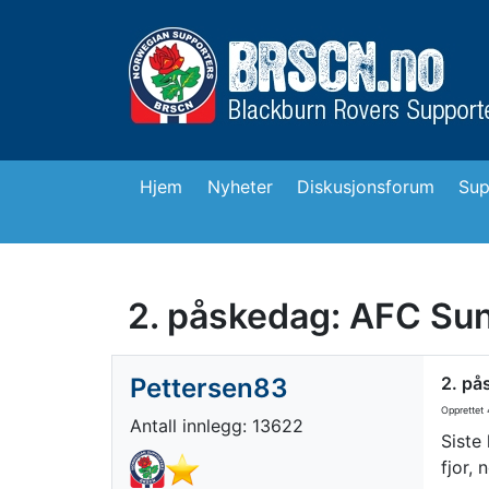
Hjem
Nyheter
Diskusjonsforum
Sup
2. påskedag: AFC Sun
Pettersen83
2. på
Opprettet
4
Antall innlegg: 13622
Siste
fjor,