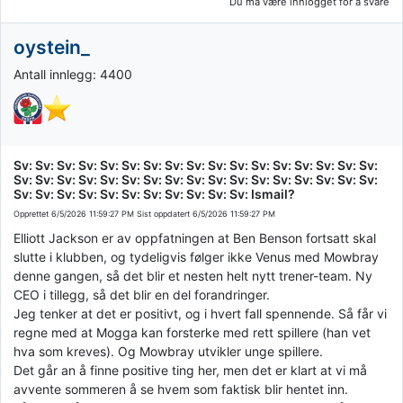
Du må være innlogget for å svare
oystein_
Antall innlegg: 4400
Sv: Sv: Sv: Sv: Sv: Sv: Sv: Sv: Sv: Sv: Sv: Sv: Sv: Sv: Sv: Sv: Sv:
Sv: Sv: Sv: Sv: Sv: Sv: Sv: Sv: Sv: Sv: Sv: Sv: Sv: Sv: Sv: Sv: Sv:
Sv: Sv: Sv: Sv: Sv: Sv: Sv: Sv: Sv: Sv: Sv: Ismail?
Opprettet
6/5/2026 11:59:27 PM
Sist oppdatert
6/5/2026 11:59:27 PM
Elliott Jackson er av oppfatningen at Ben Benson fortsatt skal
slutte i klubben, og tydeligvis følger ikke Venus med Mowbray
denne gangen, så det blir et nesten helt nytt trener-team. Ny
CEO i tillegg, så det blir en del forandringer.
Jeg tenker at det er positivt, og i hvert fall spennende. Så får vi
regne med at Mogga kan forsterke med rett spillere (han vet
hva som kreves). Og Mowbray utvikler unge spillere.
Det går an å finne positive ting her, men det er klart at vi må
avvente sommeren å se hvem som faktisk blir hentet inn.