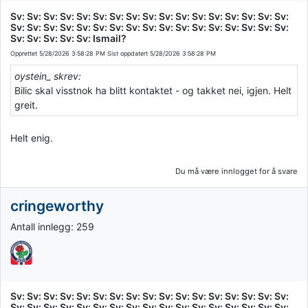
Sv: Sv: Sv: Sv: Sv: Sv: Sv: Sv: Sv: Sv: Sv: Sv: Sv: Sv: Sv: Sv: Sv:
Sv: Sv: Sv: Sv: Sv: Sv: Sv: Sv: Sv: Sv: Sv: Sv: Sv: Sv: Sv: Sv: Sv:
Sv: Sv: Sv: Sv: Sv: Ismail?
Opprettet
5/28/2026 3:58:28 PM
Sist oppdatert
5/28/2026 3:58:28 PM
oystein_ skrev:
Bilic skal visstnok ha blitt kontaktet - og takket nei, igjen. Helt
greit.
Helt enig.
Du må være innlogget for å svare
cringeworthy
Antall innlegg: 259
Sv: Sv: Sv: Sv: Sv: Sv: Sv: Sv: Sv: Sv: Sv: Sv: Sv: Sv: Sv: Sv: Sv:
Sv: Sv: Sv: Sv: Sv: Sv: Sv: Sv: Sv: Sv: Sv: Sv: Sv: Sv: Sv: Sv: Sv: