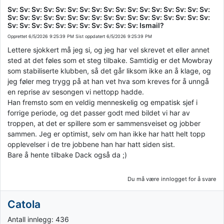
Sv: Sv: Sv: Sv: Sv: Sv: Sv: Sv: Sv: Sv: Sv: Sv: Sv: Sv: Sv: Sv: Sv:
Sv: Sv: Sv: Sv: Sv: Sv: Sv: Sv: Sv: Sv: Sv: Sv: Sv: Sv: Sv: Sv: Sv:
Sv: Sv: Sv: Sv: Sv: Sv: Sv: Sv: Sv: Sv: Sv: Ismail?
Opprettet
6/5/2026 9:25:39 PM
Sist oppdatert
6/5/2026 9:25:39 PM
Lettere sjokkert må jeg si, og jeg har vel skrevet et eller annet
sted at det føles som et steg tilbake. Samtidig er det Mowbray
som stabiliserte klubben, så det går liksom ikke an å klage, og
jeg føler meg trygg på at han vet hva som kreves for å unngå
en reprise av sesongen vi nettopp hadde.
Han fremsto som en veldig menneskelig og empatisk sjef i
forrige periode, og det passer godt med bildet vi har av
troppen, at det er spillere som er sammensveiset og jobber
sammen. Jeg er optimist, selv om han ikke har hatt helt topp
opplevelser i de tre jobbene han har hatt siden sist.
Bare å hente tilbake Dack også da ;)
Du må være innlogget for å svare
Catola
Antall innlegg: 436