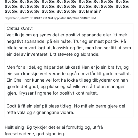
Sv: Sv: Sv: Sv: Sv: Sv: Sv: Sv: Sv: Sv: Sv: Sv: Sv: Sv: Sv: Sv: Sv:
Sv: Sv: Sv: Sv: Sv: Sv: Sv: Sv: Sv: Sv: Sv: Sv: Sv: Sv: Sv: Sv: Sv:
Sv: Sv: Sv: Sv: Sv: Sv: Sv: Sv: Sv: Sv: Sv: Ismail?
Opprettet
6/5/2026 10:03:42 PM
Sist oppdatert
6/5/2026 10:18:31 PM
Catola skrev:
Veit ikkje om eg synes det er positivt spanande eller litt meir
negativt spanande, på ein måte. Trur eg er mest positiv. På
bilete som vart lagt ut, klassisk og fint, men han ser litt ut som
ein del av inventaret: Litt støvete og aldrande.
Men for all del, eg håpar det lukkast! Han er jo ein bra fyr, og
ein som kanskje vert verande også om vi får litt gode resultat.
Ein Challinor kunne vel fort ha lokka til seg tilbyderar om han
gjorde det godt, og plutseleg så ville vi stått utan manager
igjen. Kryssar fingrane for positivt kontinuitet.
Godt å få ein sjef på plass tidleg. No må ein berre gjere dei
rette vala og signeringane vidare.
Heilt einig! Eg tykkjer det er ei fornuftig og, utifrå
føresetnadene, god signering.