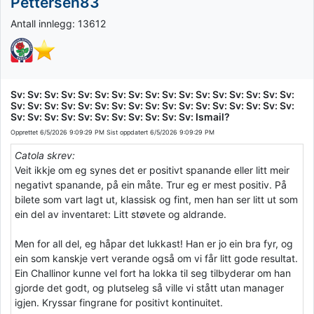
Pettersen83
Antall innlegg: 13612
Sv: Sv: Sv: Sv: Sv: Sv: Sv: Sv: Sv: Sv: Sv: Sv: Sv: Sv: Sv: Sv: Sv:
Sv: Sv: Sv: Sv: Sv: Sv: Sv: Sv: Sv: Sv: Sv: Sv: Sv: Sv: Sv: Sv: Sv:
Sv: Sv: Sv: Sv: Sv: Sv: Sv: Sv: Sv: Sv: Sv: Ismail?
Opprettet
6/5/2026 9:09:29 PM
Sist oppdatert
6/5/2026 9:09:29 PM
Catola skrev:
Veit ikkje om eg synes det er positivt spanande eller litt meir
negativt spanande, på ein måte. Trur eg er mest positiv. På
bilete som vart lagt ut, klassisk og fint, men han ser litt ut som
ein del av inventaret: Litt støvete og aldrande.
Men for all del, eg håpar det lukkast! Han er jo ein bra fyr, og
ein som kanskje vert verande også om vi får litt gode resultat.
Ein Challinor kunne vel fort ha lokka til seg tilbyderar om han
gjorde det godt, og plutseleg så ville vi stått utan manager
igjen. Kryssar fingrane for positivt kontinuitet.