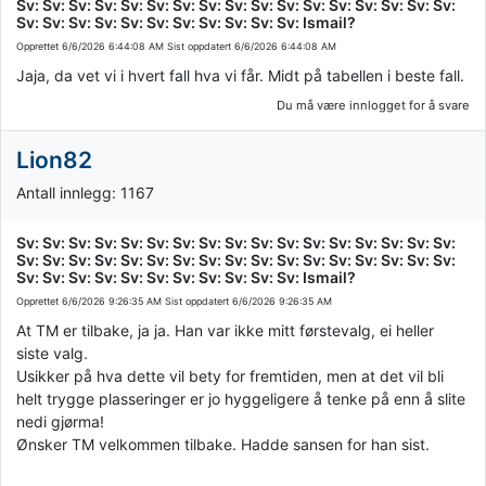
Sv: Sv: Sv: Sv: Sv: Sv: Sv: Sv: Sv: Sv: Sv: Sv: Sv: Sv: Sv: Sv: Sv:
Sv: Sv: Sv: Sv: Sv: Sv: Sv: Sv: Sv: Sv: Sv: Ismail?
Opprettet
6/6/2026 6:44:08 AM
Sist oppdatert
6/6/2026 6:44:08 AM
Jaja, da vet vi i hvert fall hva vi får. Midt på tabellen i beste fall.
Du må være innlogget for å svare
Lion82
Antall innlegg: 1167
Sv: Sv: Sv: Sv: Sv: Sv: Sv: Sv: Sv: Sv: Sv: Sv: Sv: Sv: Sv: Sv: Sv:
Sv: Sv: Sv: Sv: Sv: Sv: Sv: Sv: Sv: Sv: Sv: Sv: Sv: Sv: Sv: Sv: Sv:
Sv: Sv: Sv: Sv: Sv: Sv: Sv: Sv: Sv: Sv: Sv: Ismail?
Opprettet
6/6/2026 9:26:35 AM
Sist oppdatert
6/6/2026 9:26:35 AM
At TM er tilbake, ja ja. Han var ikke mitt førstevalg, ei heller
siste valg.
Usikker på hva dette vil bety for fremtiden, men at det vil bli
helt trygge plasseringer er jo hyggeligere å tenke på enn å slite
nedi gjørma!
Ønsker TM velkommen tilbake. Hadde sansen for han sist.