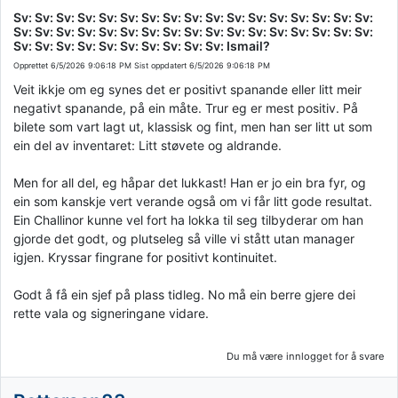
Sv: Sv: Sv: Sv: Sv: Sv: Sv: Sv: Sv: Sv: Sv: Sv: Sv: Sv: Sv: Sv: Sv:
Sv: Sv: Sv: Sv: Sv: Sv: Sv: Sv: Sv: Sv: Sv: Sv: Sv: Sv: Sv: Sv: Sv:
Sv: Sv: Sv: Sv: Sv: Sv: Sv: Sv: Sv: Sv: Ismail?
Opprettet
6/5/2026 9:06:18 PM
Sist oppdatert
6/5/2026 9:06:18 PM
Veit ikkje om eg synes det er positivt spanande eller litt meir
negativt spanande, på ein måte. Trur eg er mest positiv. På
bilete som vart lagt ut, klassisk og fint, men han ser litt ut som
ein del av inventaret: Litt støvete og aldrande.
Men for all del, eg håpar det lukkast! Han er jo ein bra fyr, og
ein som kanskje vert verande også om vi får litt gode resultat.
Ein Challinor kunne vel fort ha lokka til seg tilbyderar om han
gjorde det godt, og plutseleg så ville vi stått utan manager
igjen. Kryssar fingrane for positivt kontinuitet.
Godt å få ein sjef på plass tidleg. No må ein berre gjere dei
rette vala og signeringane vidare.
Du må være innlogget for å svare