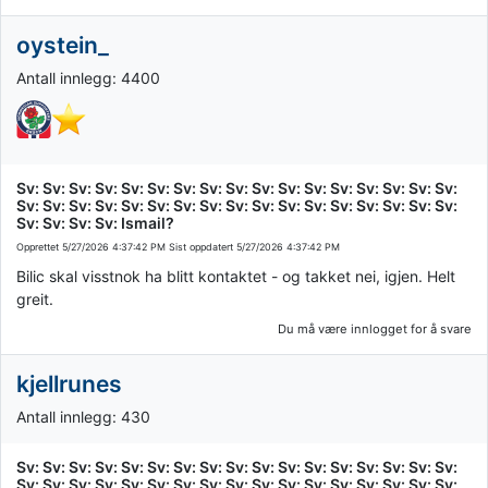
oystein_
Antall innlegg: 4400
Sv: Sv: Sv: Sv: Sv: Sv: Sv: Sv: Sv: Sv: Sv: Sv: Sv: Sv: Sv: Sv: Sv:
Sv: Sv: Sv: Sv: Sv: Sv: Sv: Sv: Sv: Sv: Sv: Sv: Sv: Sv: Sv: Sv: Sv:
Sv: Sv: Sv: Sv: Ismail?
Opprettet
5/27/2026 4:37:42 PM
Sist oppdatert
5/27/2026 4:37:42 PM
Bilic skal visstnok ha blitt kontaktet - og takket nei, igjen. Helt
greit.
Du må være innlogget for å svare
kjellrunes
Antall innlegg: 430
Sv: Sv: Sv: Sv: Sv: Sv: Sv: Sv: Sv: Sv: Sv: Sv: Sv: Sv: Sv: Sv: Sv:
Sv: Sv: Sv: Sv: Sv: Sv: Sv: Sv: Sv: Sv: Sv: Sv: Sv: Sv: Sv: Sv: Sv: