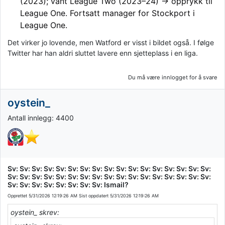
(2023); vant League Two (2023–24) → opprykk til
League One. Fortsatt manager for Stockport i
League One.
Det virker jo lovende, men Watford er visst i bildet også. I følge
Twitter har han aldri sluttet lavere enn sjetteplass i en liga.
Du må være innlogget for å svare
oystein_
Antall innlegg: 4400
Sv: Sv: Sv: Sv: Sv: Sv: Sv: Sv: Sv: Sv: Sv: Sv: Sv: Sv: Sv: Sv: Sv:
Sv: Sv: Sv: Sv: Sv: Sv: Sv: Sv: Sv: Sv: Sv: Sv: Sv: Sv: Sv: Sv: Sv:
Sv: Sv: Sv: Sv: Sv: Sv: Sv: Sv: Ismail?
Opprettet
5/31/2026 12:19:26 AM
Sist oppdatert
5/31/2026 12:19:26 AM
oystein_ skrev: