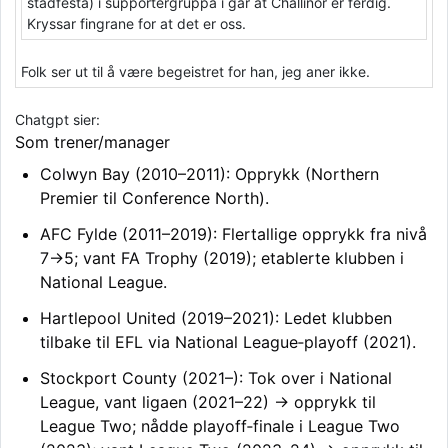
stadfesta) i supportergruppa i går at Challinor er ferdig.
Kryssar fingrane for at det er oss.
Folk ser ut til å være begeistret for han, jeg aner ikke.
Chatgpt sier:
Som trener/manager
Colwyn Bay (2010–2011): Opprykk (Northern
Premier til Conference North).
AFC Fylde (2011–2019): Flertallige opprykk fra nivå
7→5; vant FA Trophy (2019); etablerte klubben i
National League.
Hartlepool United (2019–2021): Ledet klubben
tilbake til EFL via National League‑playoff (2021).
Stockport County (2021–): Tok over i National
League, vant ligaen (2021–22) → opprykk til
League Two; nådde playoff‑finale i League Two