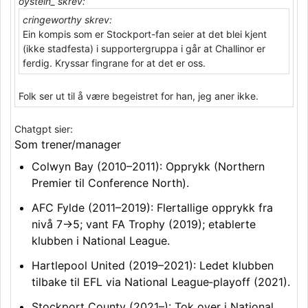
oystein_ skrev:
cringeworthy skrev:
Ein kompis som er Stockport-fan seier at det blei kjent
(ikke stadfesta) i supportergruppa i går at Challinor er
ferdig. Kryssar fingrane for at det er oss.
Folk ser ut til å være begeistret for han, jeg aner ikke.
Chatgpt sier:
Som trener/manager
Colwyn Bay (2010–2011): Opprykk (Northern
Premier til Conference North).
AFC Fylde (2011–2019): Flertallige opprykk fra
nivå 7→5; vant FA Trophy (2019); etablerte
klubben i National League.
Hartlepool United (2019–2021): Ledet klubben
tilbake til EFL via National League‑playoff (2021).
Stockport County (2021–): Tok over i National