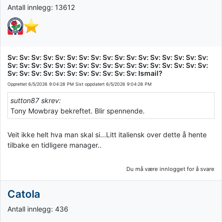
Antall innlegg: 13612
Sv: Sv: Sv: Sv: Sv: Sv: Sv: Sv: Sv: Sv: Sv: Sv: Sv: Sv: Sv: Sv: Sv:
Sv: Sv: Sv: Sv: Sv: Sv: Sv: Sv: Sv: Sv: Sv: Sv: Sv: Sv: Sv: Sv: Sv:
Sv: Sv: Sv: Sv: Sv: Sv: Sv: Sv: Sv: Sv: Sv: Ismail?
Opprettet
6/5/2026 9:04:28 PM
Sist oppdatert
6/5/2026 9:04:28 PM
sutton87 skrev:
Tony Mowbray bekreftet. Blir spennende.
Veit ikke helt hva man skal si...Litt italiensk over dette å hente
tilbake en tidligere manager..
Du må være innlogget for å svare
Catola
Antall innlegg: 436