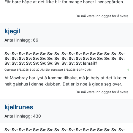
Får bare håpe at det ikke blir for mange haner i hønsegården.
Du må være innlogget for å svare
kjegil
Antall innlegg: 66
Sv: Sv: Sv: Sv: Sv: Sv: Sv: Sv: Sv: Sv: Sv: Sv: Sv: Sv: Sv: Sv: Sv:
Sv: Sv: Sv: Sv: Sv: Sv: Sv: Sv: Sv: Sv: Sv: Sv: Sv: Sv: Sv: Sv: Sv:
Sv: Sv: Sv: Sv: Sv: Sv: Sv: Sv: Sv: Sv: Sv: Ismail?
Opprettet
6/6/2026 6:30:20 AM
Sist oppdatert
6/6/2026 6:37:40 AM
1
At Mowbray har lyst å komme tilbake, må jo bety at det ikke er
helt galehus i denne klubben. Det er jo noe å glede seg over.
Du må være innlogget for å svare
kjellrunes
Antall innlegg: 430
Sv: Sv: Sv: Sv: Sv: Sv: Sv: Sv: Sv: Sv: Sv: Sv: Sv: Sv: Sv: Sv: Sv: