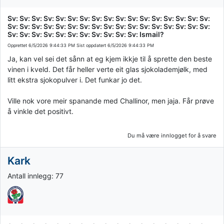
Sv: Sv: Sv: Sv: Sv: Sv: Sv: Sv: Sv: Sv: Sv: Sv: Sv: Sv: Sv: Sv: Sv:
Sv: Sv: Sv: Sv: Sv: Sv: Sv: Sv: Sv: Sv: Sv: Sv: Sv: Sv: Sv: Sv: Sv:
Sv: Sv: Sv: Sv: Sv: Sv: Sv: Sv: Sv: Sv: Sv: Ismail?
Opprettet
6/5/2026 9:44:33 PM
Sist oppdatert
6/5/2026 9:44:33 PM
Ja, kan vel sei det sånn at eg kjem ikkje til å sprette den beste
vinen i kveld. Det får heller verte eit glas sjokolademjølk, med
litt ekstra sjokopulver i. Det funkar jo det.
Ville nok vore meir spanande med Challinor, men jaja. Får prøve
å vinkle det positivt.
Du må være innlogget for å svare
Kark
Antall innlegg: 77