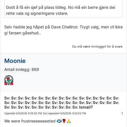
Godt å få ein sjef på plass tidleg. No må ein berre gjere dei
rette vala og signeringane vidare.
Selv hadde jeg håpet på Dave Challinor. Trygt valg, men vil ikke
gi fansen gåsehud..
Du må være innlogget for å svare
Moonie
Antall innlegg: 969
Sv: Sv: Sv: Sv: Sv: Sv: Sv: Sv: Sv: Sv: Sv: Sv: Sv: Sv: Sv: Sv: Sv:
Sv: Sv: Sv: Sv: Sv: Sv: Sv: Sv: Sv: Sv: Sv: Sv: Sv: Sv: Sv: Sv: Sv:
Sv: Sv: Sv: Sv: Sv: Sv: Sv: Sv: Sv: Sv: Sv: Ismail?
Opprettet
6/5/2026 9:18:09 PM
Sist oppdatert
6/5/2026 9:22:03 PM
1
We were frustreeeeeeeeted 🏴󠁧󠁢󠁳󠁣󠁴󠁿🌹🙏