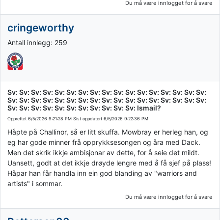
Du må være innlogget for å svare
cringeworthy
Antall innlegg: 259
Sv: Sv: Sv: Sv: Sv: Sv: Sv: Sv: Sv: Sv: Sv: Sv: Sv: Sv: Sv: Sv: Sv:
Sv: Sv: Sv: Sv: Sv: Sv: Sv: Sv: Sv: Sv: Sv: Sv: Sv: Sv: Sv: Sv: Sv:
Sv: Sv: Sv: Sv: Sv: Sv: Sv: Sv: Sv: Sv: Sv: Ismail?
Opprettet
6/5/2026 9:21:28 PM
Sist oppdatert
6/5/2026 9:22:36 PM
Håpte på Challinor, så er litt skuffa. Mowbray er herleg han, og
eg har gode minner frå opprykksesongen og åra med Dack.
Men det skrik ikkje ambisjonar av dette, for å seie det mildt.
Uansett, godt at det ikkje drøyde lengre med å få sjef på plass!
Håpar han får handla inn ein god blanding av "warriors and
artists" i sommar.
Du må være innlogget for å svare