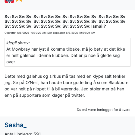
Sv: Sv: Sv: Sv: Sv: Sv: Sv: Sv: Sv: Sv: Sv: Sv: Sv: Sv: Sv: Sv: Sv:
Sv: Sv: Sv: Sv: Sv: Sv: Sv: Sv: Sv: Sv: Sv: Sv: Sv: Sv: Sv: Sv: Sv:
Sv: Sv: Sv: Sv: Sv: Sv: Sv: Sv: Sv: Sv: Sv: Sv: Ismail?
Opprettet
6/6/2026 10:39:29 AM
Sist oppdatert
6/6/2026 10:39:29 AM
kjegil skrev:
At Mowbray har lyst å komme tilbake, må jo bety at det ikke
er helt galehus i denne klubben. Det er jo noe å glede seg
over.
Dette med galehus og sirkus må tas med en klype salt tenker
jeg. Se på O'Neill, han hadde bare gode ting å si om Blackburn,
og var helt på nippet til å bli værende. Jeg stoler mer på han
enn på supportere som klager på twitter.
Du må være innlogget for å svare
Sasha_
Antall innlegg: 591