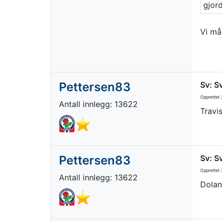
gjord
Vi må
Pettersen83
Sv: S
Opprettet
2
Antall innlegg: 13622
Travis
Pettersen83
Sv: S
Opprettet
2
Antall innlegg: 13622
Dolan