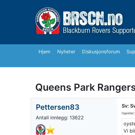
Hjem
Nyheter
Diskusjonsforum
Sup
Queens Park Rangers
Pettersen83
Sv: S
Opprettet
2
Antall innlegg: 13622
oyste
Vi bl