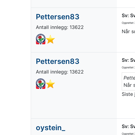
Pettersen83
Sv: S
Opprettet
2
Antall innlegg: 13622
Når sc
Pettersen83
Sv: S
Opprettet
2
Antall innlegg: 13622
Pett
Når s
Siste
oystein_
Sv: S
Opprettet
2