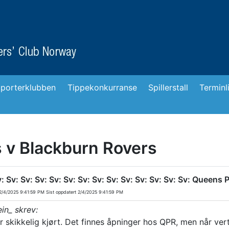
porterklubben
Tippekonkurranse
Spillerstall
Terminl
 v Blackburn Rovers
v: Sv: Sv: Sv: Sv: Sv: Sv: Sv: Sv: Sv: Sv: Sv: Sv: Sv: Queen
/4/2025 9:41:59 PM
Sist oppdatert
2/4/2025 9:41:59 PM
in_ skrev:
ir skikkelig kjørt. Det finnes åpninger hos QPR, men når ver