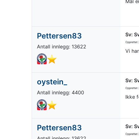
Mål e
Pettersen83
Sv: S
Opprettet
2
Antall innlegg: 13622
Vi ha
oystein_
Sv: S
Opprettet
2
Antall innlegg: 4400
Ikke 
Pettersen83
Sv: S
Opprettet
2
Antall innlegg: 13622