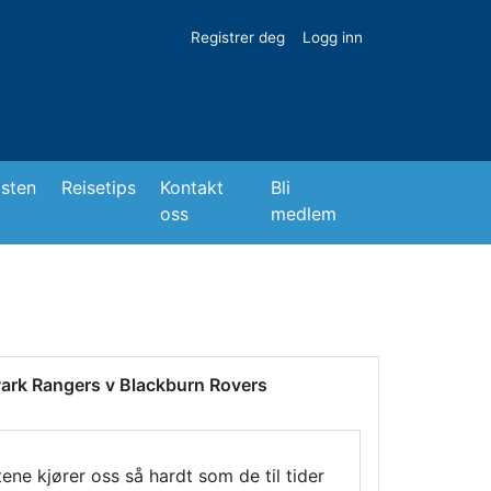
Registrer deg
Logg inn
isten
Reisetips
Kontakt
Bli
oss
medlem
s Park Rangers v Blackburn Rovers
tene kjører oss så hardt som de til tider