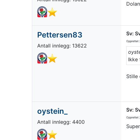
Dolan
Pettersen83
Sv: S
Opprettet
2
Antall innlegg: 13622
oyste
Ikke
Stille
oystein_
Sv: S
Opprettet
2
Antall innlegg: 4400
Super