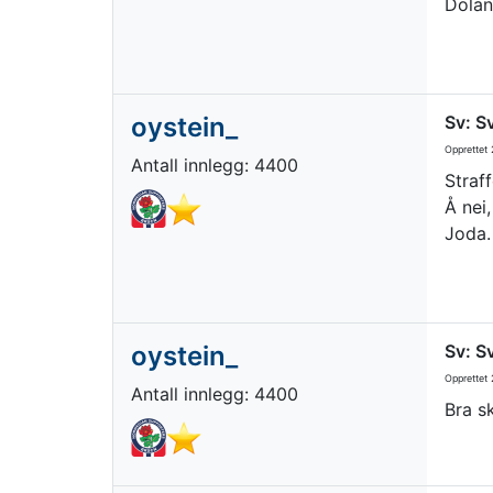
Dolan 
oystein_
Sv: S
Opprettet
2
Antall innlegg: 4400
Straf
Å nei
Joda.
oystein_
Sv: S
Opprettet
2
Antall innlegg: 4400
Bra s