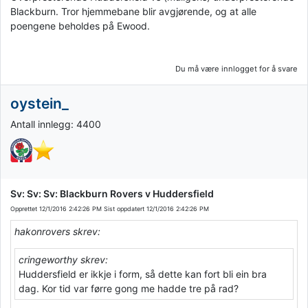
Blackburn. Tror hjemmebane blir avgjørende, og at alle
poengene beholdes på Ewood.
Du må være innlogget for å svare
oystein_
Antall innlegg: 4400
Sv: Sv: Sv: Blackburn Rovers v Huddersfield
Opprettet
12/1/2016 2:42:26 PM
Sist oppdatert
12/1/2016 2:42:26 PM
hakonrovers skrev:
cringeworthy skrev:
Huddersfield er ikkje i form, så dette kan fort bli ein bra
dag. Kor tid var førre gong me hadde tre på rad?