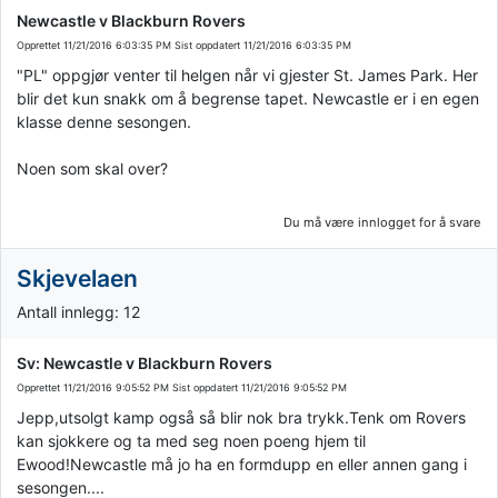
Newcastle v Blackburn Rovers
Opprettet
11/21/2016 6:03:35 PM
Sist oppdatert
11/21/2016 6:03:35 PM
"PL" oppgjør venter til helgen når vi gjester St. James Park. Her
blir det kun snakk om å begrense tapet. Newcastle er i en egen
klasse denne sesongen.
Noen som skal over?
Du må være innlogget for å svare
Skjevelaen
Antall innlegg: 12
Sv: Newcastle v Blackburn Rovers
Opprettet
11/21/2016 9:05:52 PM
Sist oppdatert
11/21/2016 9:05:52 PM
Jepp,utsolgt kamp også så blir nok bra trykk.Tenk om Rovers
kan sjokkere og ta med seg noen poeng hjem til
Ewood!Newcastle må jo ha en formdupp en eller annen gang i
sesongen....