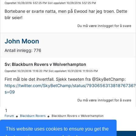
Opprettet
10/29/2016 5:57:25 PM
Sist oppdatert
10/29/2016 5:57:25 PM
Bortebane er svarte natta, men på Ewood har jeg troen. Dette
blir seier!
Du må være innlogget for å svare
John Moon
Antall innlegg: 776
Sv: Blackburn Rovers v Wolverhampton
Opprettet
10/31/2016 11:16:20 PM
Sist oppdatert
10/31/2016 11:19:05 PM
Fint mål ble det ihvertfall. Sjekk tweeten fra @SkyBetChamp:
https://twitter.com/SkyBetChamp/status/793065631381876736?
s=09
Du må være innlogget for å svare
1
Forum
Blackburn Rovers
Blackburn Rovers v Wolverhampton
This website uses cookies to ensure you get the