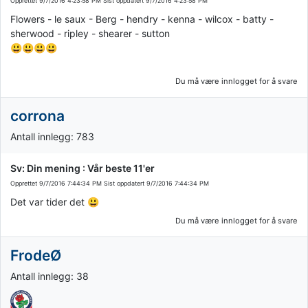
Opprettet
9/7/2016 4:23:58 PM
Sist oppdatert
9/7/2016 4:23:58 PM
Flowers - le saux - Berg - hendry - kenna - wilcox - batty -
sherwood - ripley - shearer - sutton
😃😃😃😃
Du må være innlogget for å svare
corrona
Antall innlegg: 783
Sv: Din mening : Vår beste 11'er
Opprettet
9/7/2016 7:44:34 PM
Sist oppdatert
9/7/2016 7:44:34 PM
Det var tider det 😃
Du må være innlogget for å svare
FrodeØ
Antall innlegg: 38