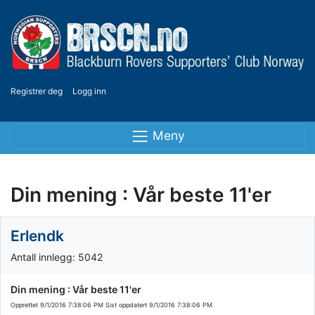
Registrer deg
Logg inn
Meny
Din mening : Vår beste 11'er
Erlendk
Antall innlegg: 5042
Din mening : Vår beste 11'er
Opprettet
9/1/2016 7:38:06 PM
Sist oppdatert
9/1/2016 7:38:06 PM