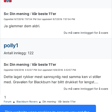
Sv: Din mening : Vår beste 11'er
Opprettet
9/7/2016 7:57:34 PM
Sist oppdatert
9/7/2016 7:57:34 PM
Ja glemmer dem aldri.
Du må være innlogget for å svare
polly1
Antall innlegg: 122
Sv: Din mening : Vår beste 11'er
Opprettet
9/8/2016 3:32:07 PM
Sist oppdatert
9/8/2016 3:32:07 PM
Dette laget rykker mest sannsynlig ned samma ken vi stiller
med. Gravølen for Blackburn har blitt drukket for lengst....
Du må være innlogget for å svare
1
Forum
Blackburn Rovers
Din mening : Vår beste 11'er