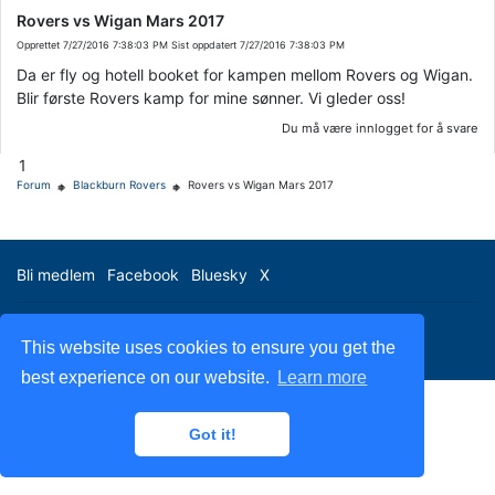
Rovers vs Wigan Mars 2017
Opprettet
7/27/2016 7:38:03 PM
Sist oppdatert
7/27/2016 7:38:03 PM
Da er fly og hotell booket for kampen mellom Rovers og Wigan.
Blir første Rovers kamp for mine sønner. Vi gleder oss!
Du må være innlogget for å svare
1
Forum
Blackburn Rovers
Rovers vs Wigan Mars 2017
Bli medlem
Facebook
Bluesky
X
BRSCN © 2023
This website uses cookies to ensure you get the
best experience on our website.
Learn more
Got it!