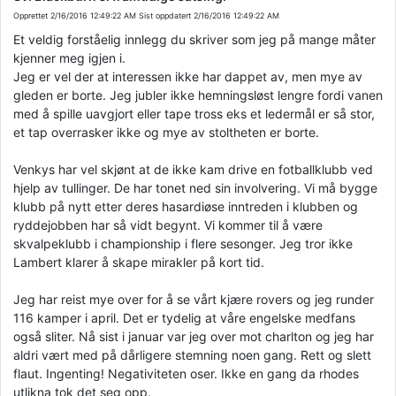
Opprettet
2/16/2016 12:49:22 AM
Sist oppdatert
2/16/2016 12:49:22 AM
Et veldig forståelig innlegg du skriver som jeg på mange måter
kjenner meg igjen i.
Jeg er vel der at interessen ikke har dappet av, men mye av
gleden er borte. Jeg jubler ikke hemningsløst lengre fordi vanen
med å spille uavgjort eller tape tross eks et ledermål er så stor,
et tap overrasker ikke og mye av stoltheten er borte.
Venkys har vel skjønt at de ikke kam drive en fotballklubb ved
hjelp av tullinger. De har tonet ned sin involvering. Vi må bygge
klubb på nytt etter deres hasardiøse inntreden i klubben og
ryddejobben har så vidt begynt. Vi kommer til å være
skvalpeklubb i championship i flere sesonger. Jeg tror ikke
Lambert klarer å skape mirakler på kort tid.
Jeg har reist mye over for å se vårt kjære rovers og jeg runder
116 kamper i april. Det er tydelig at våre engelske medfans
også sliter. Nå sist i januar var jeg over mot charlton og jeg har
aldri vært med på dårligere stemning noen gang. Rett og slett
flaut. Ingenting! Negativiteten oser. Ikke en gang da rhodes
utlikna tok det seg opp.