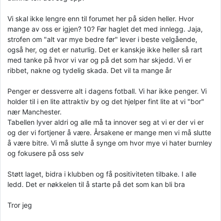
Vi skal ikke lengre enn til forumet her på siden heller. Hvor
mange av oss er igjen? 10? Før haglet det med innlegg. Jaja,
strofen om "alt var mye bedre før" lever i beste velgående,
også her, og det er naturlig. Det er kanskje ikke heller så rart
med tanke på hvor vi var og på det som har skjedd. Vi er
ribbet, nakne og tydelig skada. Det vil ta mange år
Penger er dessverre alt i dagens fotball. Vi har ikke penger. Vi
holder til i en lite attraktiv by og det hjelper fint lite at vi "bor"
nær Manchester.
Tabellen lyver aldri og alle må ta innover seg at vi er der vi er
og der vi fortjener å være. Årsakene er mange men vi må slutte
å være bitre. Vi må slutte å synge om hvor mye vi hater burnley
og fokusere på oss selv
Støtt laget, bidra i klubben og få positiviteten tilbake. I alle
ledd. Det er nøkkelen til å starte på det som kan bli bra
Tror jeg