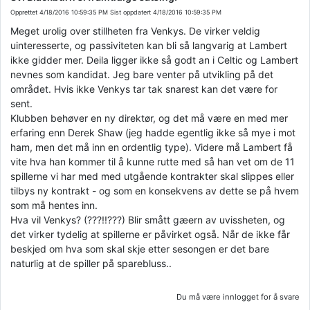
Opprettet
4/18/2016 10:59:35 PM
Sist oppdatert
4/18/2016 10:59:35 PM
Meget urolig over stillheten fra Venkys. De virker veldig
uinteresserte, og passiviteten kan bli så langvarig at Lambert
ikke gidder mer. Deila ligger ikke så godt an i Celtic og Lambert
nevnes som kandidat. Jeg bare venter på utvikling på det
området. Hvis ikke Venkys tar tak snarest kan det være for
sent.
Klubben behøver en ny direktør, og det må være en med mer
erfaring enn Derek Shaw (jeg hadde egentlig ikke så mye i mot
ham, men det må inn en ordentlig type). Videre må Lambert få
vite hva han kommer til å kunne rutte med så han vet om de 11
spillerne vi har med med utgående kontrakter skal slippes eller
tilbys ny kontrakt - og som en konsekvens av dette se på hvem
som må hentes inn.
Hva vil Venkys? (???!!???) Blir smått gæern av uvissheten, og
det virker tydelig at spillerne er påvirket også. Når de ikke får
beskjed om hva som skal skje etter sesongen er det bare
naturlig at de spiller på sparebluss..
Du må være innlogget for å svare