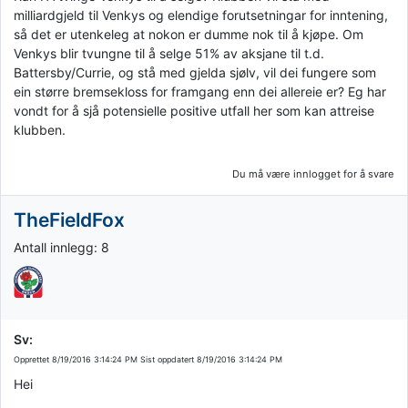
milliardgjeld til Venkys og elendige forutsetningar for inntening,
så det er utenkeleg at nokon er dumme nok til å kjøpe. Om
Venkys blir tvungne til å selge 51% av aksjane til t.d.
Battersby/Currie, og stå med gjelda sjølv, vil dei fungere som
ein større bremsekloss for framgang enn dei allereie er? Eg har
vondt for å sjå potensielle positive utfall her som kan attreise
klubben.
Du må være innlogget for å svare
TheFieldFox
Antall innlegg: 8
Sv:
Opprettet
8/19/2016 3:14:24 PM
Sist oppdatert
8/19/2016 3:14:24 PM
Hei