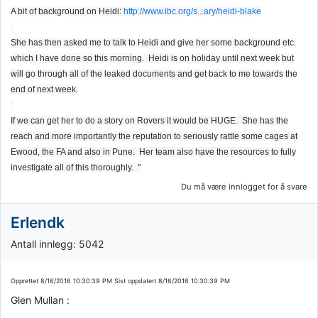
A bit of background on Heidi:
http://www.ibc.org/s...ary/heidi-blake
She has then asked me to talk to Heidi and give her some background etc.
which I have done so this morning. Heidi is on holiday until next week but
will go through all of the leaked documents and get back to me towards the
end of next week.
If we can get her to do a story on Rovers it would be HUGE. She has the
reach and more importantly the reputation to seriously rattle some cages at
Ewood, the FA and also in Pune. Her team also have the resources to fully
investigate all of this thoroughly. "
Du må være innlogget for å svare
Erlendk
Antall innlegg: 5042
Opprettet
8/16/2016 10:30:39 PM
Sist oppdatert
8/16/2016 10:30:39 PM
Glen Mullan :