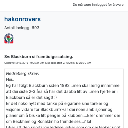
Du må være innlogget for å svare
hakonrovers
Antall innlegg: 693
Sv: Blackburn si framtidige satsing.
Opprettet
2/16/2016 10:05:24 AM
Sist oppdatert
2/16/2016 10:26:30 AM
Nedreberg skrev:
Hei..
Eg har følgt Blackburn siden 1992...men skal ærlig innrømme
att dei siste 2-3 åra så har det dabba litt av...men hjerte er i
Blackburn så er det sagt! :)
Er det noko nytt med tanke på eigarane sine tanker og
visjoner vidare for Blackburn?Har dei noen ambisjoner og
planer om å bruke litt penger på klubben....Eller drømmer dei
om Beckham og Ronaldiniho fremdelses...? lol
Liker att den sportslige ledelse virker som om dei tenker ungt