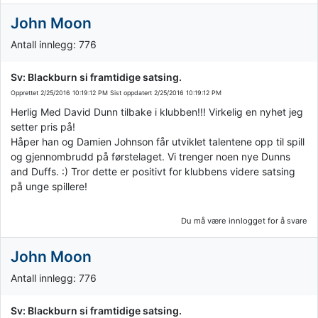
John Moon
Antall innlegg: 776
Sv: Blackburn si framtidige satsing.
Opprettet
2/25/2016 10:19:12 PM
Sist oppdatert
2/25/2016 10:19:12 PM
Herlig Med David Dunn tilbake i klubben!!! Virkelig en nyhet jeg
setter pris på!
Håper han og Damien Johnson får utviklet talentene opp til spill
og gjennombrudd på førstelaget. Vi trenger noen nye Dunns
and Duffs. :) Tror dette er positivt for klubbens videre satsing
på unge spillere!
Du må være innlogget for å svare
John Moon
Antall innlegg: 776
Sv: Blackburn si framtidige satsing.