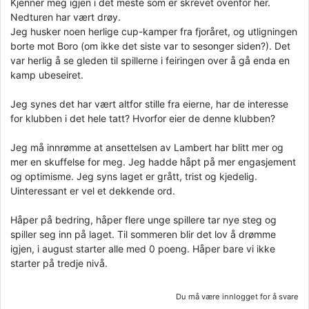
Kjenner meg igjen i det meste som er skrevet ovenfor her.
Nedturen har vært drøy.
Jeg husker noen herlige cup-kamper fra fjoråret, og utligningen
borte mot Boro (om ikke det siste var to sesonger siden?). Det
var herlig å se gleden til spillerne i feiringen over å gå enda en
kamp ubeseiret.
Jeg synes det har vært altfor stille fra eierne, har de interesse
for klubben i det hele tatt? Hvorfor eier de denne klubben?
Jeg må innrømme at ansettelsen av Lambert har blitt mer og
mer en skuffelse for meg. Jeg hadde håpt på mer engasjement
og optimisme. Jeg syns laget er grått, trist og kjedelig.
Uinteressant er vel et dekkende ord.
Håper på bedring, håper flere unge spillere tar nye steg og
spiller seg inn på laget. Til sommeren blir det lov å drømme
igjen, i august starter alle med 0 poeng. Håper bare vi ikke
starter på tredje nivå.
Du må være innlogget for å svare