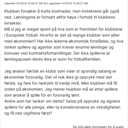
Opprettet
4/1/2016 10:46:27 AM
Sist oppdatert
4/1/2016 10:46:27 AM
Klubben forsøker å kutte kostnader, men inntektene går også
ned. Lønningene er fortsatt altfor høye i forhold til klubbens
inntekter.
Må si jeg er meget spent på hva som er fremtiden for klubbene
i Europeisk fotball. Hvorfor er det så mange klubber som sliter
med økonomien? Har ikke lederne økonomisk forståelse, og hva
tenker spillere og agenter som krever enorme lønninger og
bonuser ved kontraktsforhandlinger. Ser ikke spillerne at
lønningsposen deres ikke er sunn for fotballfamilien.
Jeg ønsker faktisk en klubb som viser st sportslig satsing er
økonomisk forsvarlig. Det vil nok ikke gi opprykk med det
første, og fare for nedrykk til tredje nivå. Men klubben må få
orden på økonomien. Jeg mener klubben må se etter spillere
som ønsker å spille for en forsvarlig lønn.
Andre som har tanker om dette? Satse på opprykk og signere
spillere for alle penga, eller ta konsekvensene av virkeligheten
og få ned utgiftene først?
Du må være innlogget for å svare