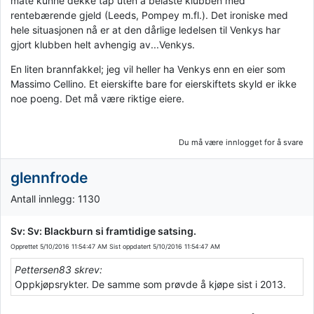
måte kunne dekke tap uten å belaste klubben med
rentebærende gjeld (Leeds, Pompey m.fl.). Det ironiske med
hele situasjonen nå er at den dårlige ledelsen til Venkys har
gjort klubben helt avhengig av...Venkys.
En liten brannfakkel; jeg vil heller ha Venkys enn en eier som
Massimo Cellino. Et eierskifte bare for eierskiftets skyld er ikke
noe poeng. Det må være riktige eiere.
Du må være innlogget for å svare
glennfrode
Antall innlegg: 1130
Sv: Sv: Blackburn si framtidige satsing.
Opprettet
5/10/2016 11:54:47 AM
Sist oppdatert
5/10/2016 11:54:47 AM
Pettersen83 skrev:
Oppkjøpsrykter. De samme som prøvde å kjøpe sist i 2013.