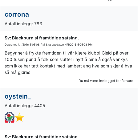
corrona
Antall innlegg: 783
Sv: Blackburn si framtidige satsing.
Opprettet
4/1/2016 5:05:08 PM
Sist oppdatert
4/1/2016 5:05:08 PM
Begynner å frykte fremtiden til vår kjære klubb! Gjeld på over
100 tusen pund å folk som slutter i hytt å pine å også venkys
som ikke har tatt kontakt med lambert ang hva som skjer å hva
så må gjøres
Du må være innlogget for å svare
oystein_
Antall innlegg: 4405
Sv: Blackburn si framtidige satsing.