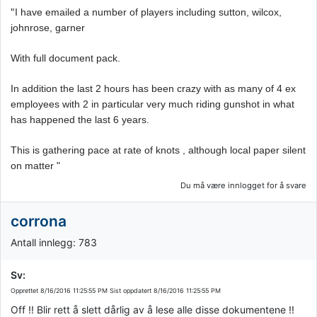
"
I have emailed a number of players including sutton, wilcox,
johnrose, garner
With full document pack.
In addition the last 2 hours has been crazy with as many of 4 ex
employees with 2 in particular very much riding gunshot in what
has happened the last 6 years.
This is gathering pace at rate of knots , although local paper silent
on matter "
Du må være innlogget for å svare
corrona
Antall innlegg: 783
Sv:
Opprettet
8/16/2016 11:25:55 PM
Sist oppdatert
8/16/2016 11:25:55 PM
Off !! Blir rett å slett dårlig av å lese alle disse dokumentene !!