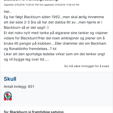
Opprettet
2/15/2016 11:29:34 PM
Sist oppdatert
2/15/2016 11:29:34 PM
Hei..
Eg har følgt Blackburn siden 1992...men skal ærlig innrømme
att dei siste 2-3 åra så har det dabba litt av...men hjerte er i
Blackburn så er det sagt! :)
Er det noko nytt med tanke på eigarane sine tanker og visjoner
vidare for Blackburn?Har dei noen ambisjoner og planer om å
bruke litt penger på klubben....Eller drømmer dei om Beckham
og Ronaldiniho fremdelses...? lol
Liker att den sportslige ledelse virker som om dei tenker ungt
og vil bygge lag over tid.....
Du må være innlogget for å svare
Skull
Antall innlegg: 851
Sv: Blackburn si framtidige satsing.