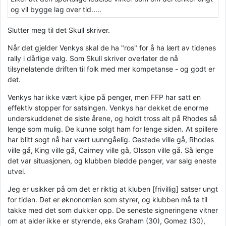
og vil bygge lag over tid.....
Slutter meg til det Skull skriver.
Når det gjelder Venkys skal de ha "ros" for å ha lært av tidenes
rally i dårlige valg. Som Skull skriver overlater de nå
tilsynelatende driften til folk med mer kompetanse - og godt er
det.
Venkys har ikke vært kjipe på penger, men FFP har satt en
effektiv stopper for satsingen. Venkys har dekket de enorme
underskuddenet de siste årene, og holdt tross alt på Rhodes så
lenge som mulig. De kunne solgt ham for lenge siden. At spillere
har blitt sogt nå har vært uunngåelig. Gestede ville gå, Rhodes
ville gå, King ville gå, Cairney ville gå, Olsson ville gå. Så lenge
det var situasjonen, og klubben blødde penger, var salg eneste
utvei.
Jeg er usikker på om det er riktig at kluben [frivillig] satser ungt
for tiden. Det er øknonomien som styrer, og klubben må ta til
takke med det som dukker opp. De seneste signeringene vitner
om at alder ikke er styrende, eks Graham (30), Gomez (30),