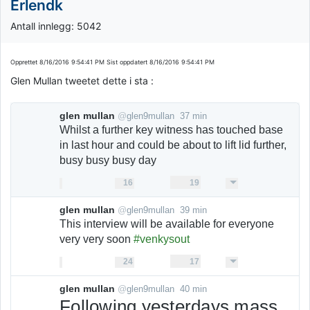
Erlendk
Antall innlegg: 5042
Opprettet
8/16/2016 9:54:41 PM
Sist oppdatert
8/16/2016 9:54:41 PM
Glen Mullan tweetet dette i sta :
glen mullan
@
glen9mullan
37 min
37
Whilst a further key witness has touched base 
minutter
in last hour and could be about to lift lid further, 
siden
busy busy busy day
16
19
Svar
Retweet
16
19
Mer
retweets
liker
Liker
glen mullan
@
glen9mullan
39 min
39
This interview will be available for everyone 
minutter
very very soon 
#venkysout
siden
24
17
Svar
Retweet
24
17
Mer
retweets
liker
Liker
glen mullan
@
glen9mullan
40 min
40
Following yesterdays mass 
minutter