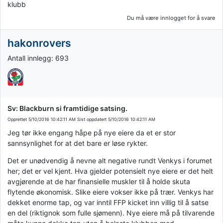
klubb
Du må være innlogget for å svare
hakonrovers
Antall innlegg: 693
Sv: Blackburn si framtidige satsing.
Opprettet
5/10/2016 10:42:11 AM
Sist oppdatert
5/10/2016 10:42:11 AM
Jeg tør ikke engang håpe på nye eiere da et er stor
sannsynlighet for at det bare er løse rykter.
Det er unødvendig å nevne alt negative rundt Venkys i forumet
her; det er vel kjent. Hva gjelder potensielt nye eiere er det helt
avgjørende at de har finansielle muskler til å holde skuta
flytende økonomisk. Slike eiere vokser ikke på trær. Venkys har
dekket enorme tap, og var inntil FFP kicket inn villig til å satse
en del (riktignok som fulle sjømenn). Nye eiere må på tilvarende