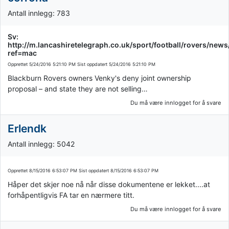
Antall innlegg: 783
Sv:
http://m.lancashiretelegraph.co.uk/sport/football/rovers/n
ref=mac
Opprettet
5/24/2016 5:21:10 PM
Sist oppdatert
5/24/2016 5:21:10 PM
Blackburn Rovers owners Venky's deny joint ownership
proposal – and state they are not selling…
Du må være innlogget for å svare
Erlendk
Antall innlegg: 5042
Opprettet
8/15/2016 6:53:07 PM
Sist oppdatert
8/15/2016 6:53:07 PM
Håper det skjer noe nå når disse dokumentene er lekket....at
forhåpentligvis FA tar en nærmere titt.
Du må være innlogget for å svare