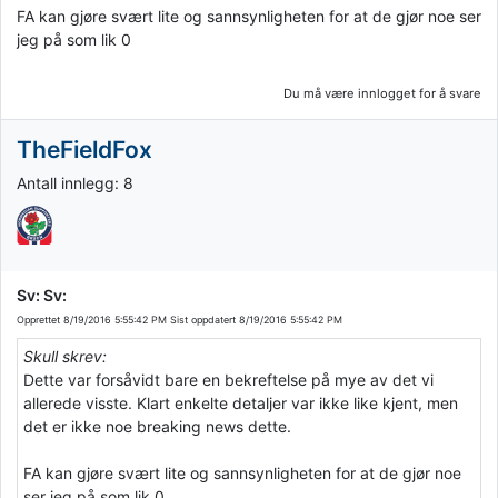
FA kan gjøre svært lite og sannsynligheten for at de gjør noe ser
jeg på som lik 0
Du må være innlogget for å svare
TheFieldFox
Antall innlegg: 8
Sv: Sv:
Opprettet
8/19/2016 5:55:42 PM
Sist oppdatert
8/19/2016 5:55:42 PM
Skull skrev:
Dette var forsåvidt bare en bekreftelse på mye av det vi
allerede visste. Klart enkelte detaljer var ikke like kjent, men
det er ikke noe breaking news dette.
FA kan gjøre svært lite og sannsynligheten for at de gjør noe
ser jeg på som lik 0