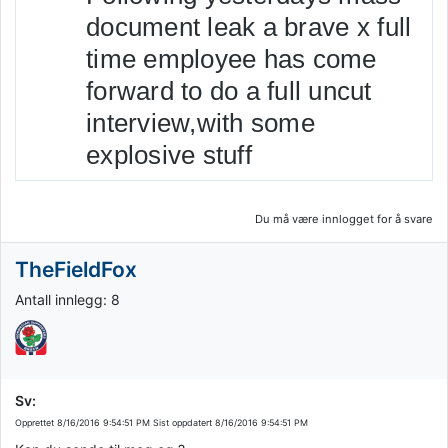
siden
document leak a brave x full 
time employee has come 
forward to do a full uncut 
interview,with some 
explosive stuff
Du må være innlogget for å svare
TheFieldFox
Antall innlegg: 8
Sv:
Opprettet
8/16/2016 9:54:51 PM
Sist oppdatert
8/16/2016 9:54:51 PM