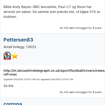
Både Andy Bayes i BBC lancashire, Paul i LT og Nixon har
skrevet om saken. De samme som prøvde sist, vil kjøpe 51% av
klubben.
Du må være innlogget for å svare
Pettersen83
Antall innlegg: 13633
http://m.lancashiretelegraph.co.uk/sport/football/rovers/n
ref=mac
Opprettet
5/10/2016 12:21:47 PM
Sist oppdatert
5/10/2016 12:21:47 PM
Se link
Du må være innlogget for å svare
corrona