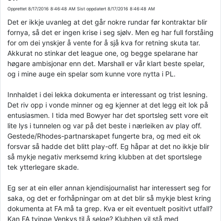
Opprettet
8/17/2016 8:46:48 AM
Sist oppdatert
8/17/2016 8:46:48 AM
Det er ikkje uvanleg at det går nokre rundar før kontraktar blir
fornya, så det er ingen krise i seg sjølv. Men eg har full forståing
for om dei ynskjer å vente for å sjå kva for retning skuta tar.
Akkurat no stinkar det league one, og begge spelarane har
høgare ambisjonar enn det. Marshall er vår klart beste spelar,
og i mine auge ein spelar som kunne vore nytta i PL.
Innhaldet i dei lekka dokumenta er interessant og trist lesning.
Det riv opp i vonde minner og eg kjenner at det legg eit lok på
entusiasmen. I tida med Bowyer har det sportsleg sett vore eit
lite lys i tunnelen og var på det beste i nærleiken av play off.
Gestede/Rhodes-partnarskapet fungerte bra, og med eit ok
forsvar så hadde det blitt play-off. Eg håpar at det no ikkje blir
så mykje negativ merksemd kring klubben at det sportslege
tek ytterlegare skade.
Eg ser at ein eller annan kjendisjournalist har interessert seg for
saka, og det er forhåpningar om at det blir så mykje blest kring
dokumenta at FA må ta grep. Kva er eit eventuelt positivt utfall?
Kan FA tvinge Venkys til å selge? Klubben vil stå med