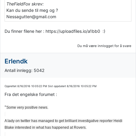
TheFieldFox skrev:
Kan du sende til meg og ?
Nessagutten@gmail.com
Du finner filene her : https://uploadfiles.io/a1bb0 :)
Du må være innlogget for å svare
Erlendk
Antall innlegg: 5042
Opprettet
8/16/2016 10:05:22 PM
Sist oppdatert
8/16/2016 10:05:22 PM
Fra det engelske forumet :
"
Some very positive news.
A lady on twitter has managed to get brilliant investigative reporter Heidi
Blake interested in what has happened at Rovers.