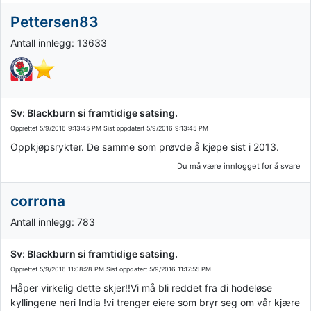
Pettersen83
Antall innlegg: 13633
Sv: Blackburn si framtidige satsing.
Opprettet
5/9/2016 9:13:45 PM
Sist oppdatert
5/9/2016 9:13:45 PM
Oppkjøpsrykter. De samme som prøvde å kjøpe sist i 2013.
Du må være innlogget for å svare
corrona
Antall innlegg: 783
Sv: Blackburn si framtidige satsing.
Opprettet
5/9/2016 11:08:28 PM
Sist oppdatert
5/9/2016 11:17:55 PM
Håper virkelig dette skjer!!Vi må bli reddet fra di hodeløse
kyllingene neri India !vi trenger eiere som bryr seg om vår kjære