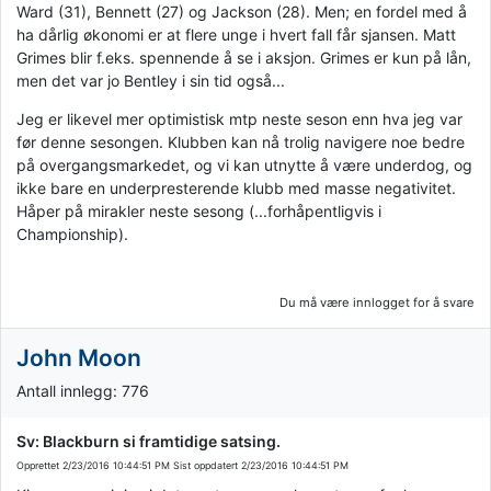
Ward (31), Bennett (27) og Jackson (28). Men; en fordel med å
ha dårlig økonomi er at flere unge i hvert fall får sjansen. Matt
Grimes blir f.eks. spennende å se i aksjon. Grimes er kun på lån,
men det var jo Bentley i sin tid også...
Jeg er likevel mer optimistisk mtp neste seson enn hva jeg var
før denne sesongen. Klubben kan nå trolig navigere noe bedre
på overgangsmarkedet, og vi kan utnytte å være underdog, og
ikke bare en underpresterende klubb med masse negativitet.
Håper på mirakler neste sesong (...forhåpentligvis i
Championship).
Du må være innlogget for å svare
John Moon
Antall innlegg: 776
Sv: Blackburn si framtidige satsing.
Opprettet
2/23/2016 10:44:51 PM
Sist oppdatert
2/23/2016 10:44:51 PM