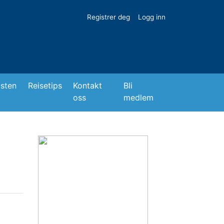
Registrer deg
Logg inn
isten
Reisetips
Kontakt
Bli
oss
medlem