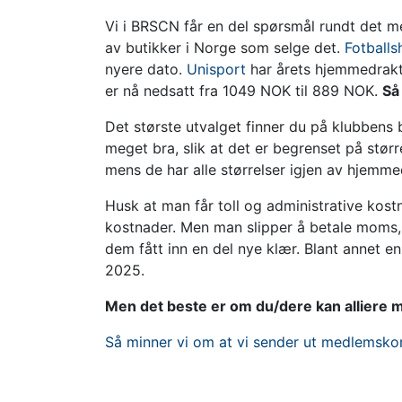
Vi i BRSCN får en del spørsmål rundt det me
av butikker i Norge som selge det.
Fotballs
nyere dato.
Unisport
har årets hjemmedrakt 
er nå nedsatt fra 1049 NOK til 889 NOK.
Så
Det største utvalget finner du på klubbens 
meget bra, slik at det er begrenset på stør
mens de har alle størrelser igjen av hjemm
Husk at man får toll og administrative kostn
kostnader. Men man slipper å betale moms, s
dem fått inn en del nye klær. Blant annet en
2025.
Men det beste er om du/dere kan alliere m
Så minner vi om at vi sender ut medlemsko