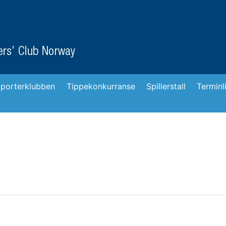
porterklubben
Tippekonkurranse
Spillerstall
Terminl