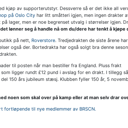
d kjøp av supporterutstyr. Dessverre så er det ikke all ve
hop på Oslo City
har litt småtteri igjen, men ingen drakter a
på lager, men er noe begrenset utvalg i størrelser igjen. D
 det lønner seg å handle nå om du/dere har tenkt å kjøpe 
butikk på nett,
Roverstore
. Tredjedrakten de siste årene har
relser også der. Bortedrakta har også solgt bra denne seso
edrakten.
ader til posten når man bestiller fra England. Pluss frakt
om ligger rundt £12 pund i avslag for en drakt. I tillegg så
 del 150 års jubileum stæsj. Klubben fyller 150 år, 5 novem
ed noen som skal over på kamp eller at man selv drar ov
rt fortløpende til nye medlemmer av BRSCN.