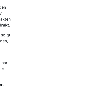
rden
v
rakten
drakt
.
 solgt
ngen,
 har
ber
er.