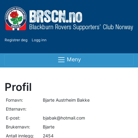
Registrer deg
Logg inn
Meny
Profil
Fornavn:
Bjarte Austrheim Bakke
Etternavn:
E-post:
bjabak@hotmail.com
Brukernavn:
Bjarte
Antall innlegg:
2454