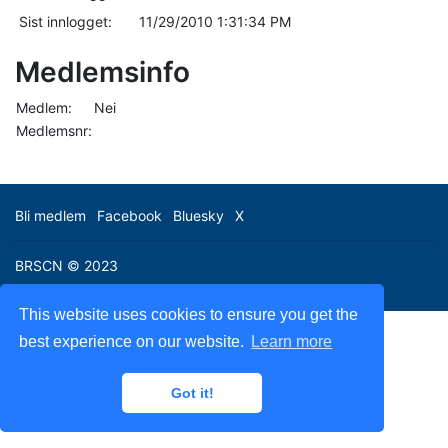
Sist innlogget:
11/29/2010 1:31:34 PM
Medlemsinfo
Medlem:
Nei
Medlemsnr:
Bli medlem
Facebook
Bluesky
X
BRSCN © 2023
This website uses cookies to ensure you get the
best experience on our website.
Learn more
Got it!