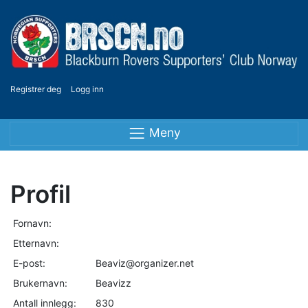
Registrer deg
Logg inn
Meny
Profil
Fornavn:
Etternavn:
E-post:
Beaviz@organizer.net
Brukernavn:
Beavizz
Antall innlegg:
830