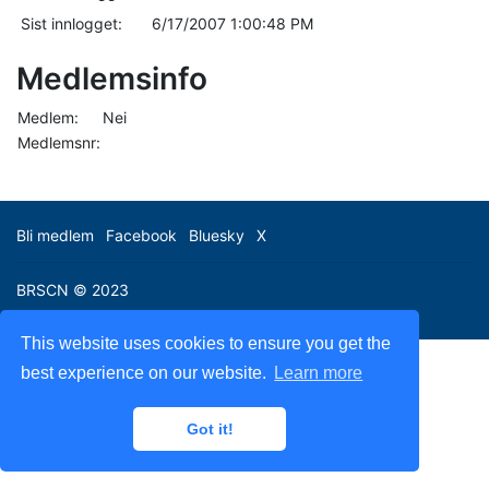
Sist innlogget:
6/17/2007 1:00:48 PM
Medlemsinfo
Medlem:
Nei
Medlemsnr:
Bli medlem
Facebook
Bluesky
X
BRSCN © 2023
This website uses cookies to ensure you get the
best experience on our website.
Learn more
Got it!