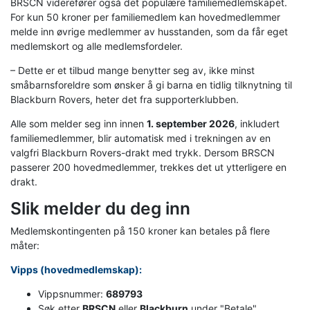
BRSCN viderefører også det populære familiemedlemskapet.
For kun 50 kroner per familiemedlem kan hovedmedlemmer
melde inn øvrige medlemmer av husstanden, som da får eget
medlemskort og alle medlemsfordeler.
– Dette er et tilbud mange benytter seg av, ikke minst
småbarnsforeldre som ønsker å gi barna en tidlig tilknytning til
Blackburn Rovers, heter det fra supporterklubben.
Alle som melder seg inn innen
1. september 2026
, inkludert
familiemedlemmer, blir automatisk med i trekningen av en
valgfri Blackburn Rovers-drakt med trykk. Dersom BRSCN
passerer 200 hovedmedlemmer, trekkes det ut ytterligere en
drakt.
Slik melder du deg inn
Medlemskontingenten på 150 kroner kan betales på flere
måter:
Vipps (hovedmedlemskap):
Vippsnummer:
689793
Søk etter
BRSCN
eller
Blackburn
under "Betale"