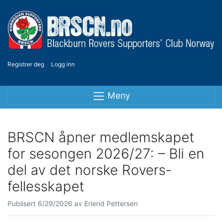
Registrer deg
Logg inn
Meny
BRSCN åpner medlemskapet
for sesongen 2026/27: – Bli en
del av det norske Rovers-
fellesskapet
Publisert
6/29/2026
av
Erlend Pettersen